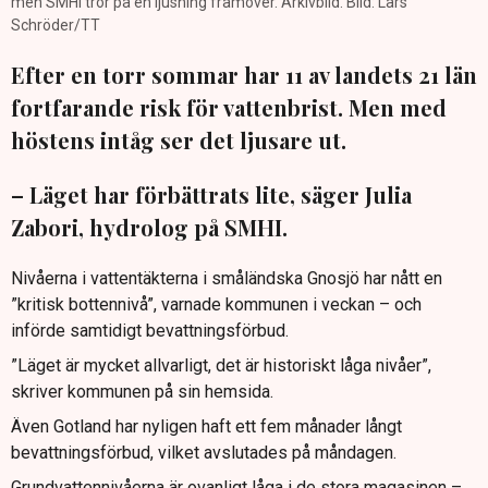
men SMHI tror på en ljusning framöver. Arkivbild. Bild: Lars
Schröder/TT
Efter en torr sommar har 11 av landets 21 län
fortfarande risk för vattenbrist. Men med
höstens intåg ser det ljusare ut.
– Läget har förbättrats lite, säger Julia
Zabori, hydrolog på SMHI.
Nivåerna i vattentäkterna i småländska Gnosjö har nått en
”kritisk bottennivå”, varnade kommunen i veckan – och
införde samtidigt bevattningsförbud.
”Läget är mycket allvarligt, det är historiskt låga nivåer”,
skriver kommunen på sin hemsida.
Även Gotland har nyligen haft ett fem månader långt
bevattningsförbud, vilket avslutades på måndagen.
Grundvattennivåerna är ovanligt låga i de stora magasinen –