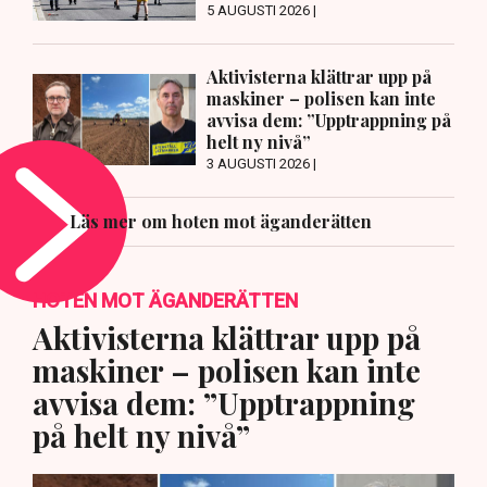
5 AUGUSTI 2026 |
Aktivisterna klättrar upp på
maskiner – polisen kan inte
avvisa dem: ”Upptrappning på
helt ny nivå”
3 AUGUSTI 2026 |
Läs mer om hoten mot äganderätten
HOTEN MOT ÄGANDERÄTTEN
Aktivisterna klättrar upp på
maskiner – polisen kan inte
avvisa dem: ”Upptrappning
på helt ny nivå”