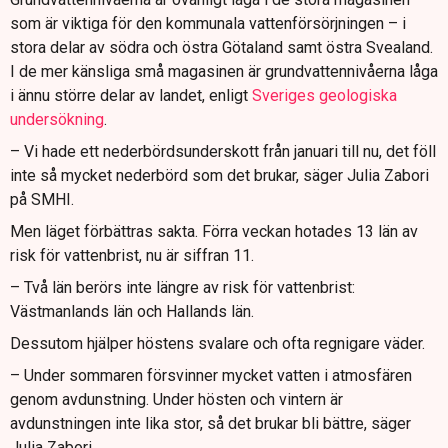
som är viktiga för den kommunala vattenförsörjningen – i
stora delar av södra och östra Götaland samt östra Svealand.
I de mer känsliga små magasinen är grundvattennivåerna låga
i ännu större delar av landet, enligt
Sveriges geologiska
undersökning
.
– Vi hade ett nederbördsunderskott från januari till nu, det föll
inte så mycket nederbörd som det brukar, säger Julia Zabori
på SMHI.
Men läget förbättras sakta. Förra veckan hotades 13 län av
risk för vattenbrist, nu är siffran 11.
– Två län berörs inte längre av risk för vattenbrist:
Västmanlands län och Hallands län.
Dessutom hjälper höstens svalare och ofta regnigare väder.
– Under sommaren försvinner mycket vatten i atmosfären
genom avdunstning. Under hösten och vintern är
avdunstningen inte lika stor, så det brukar bli bättre, säger
Julia Zabori.