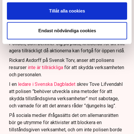
Polisinspektör Anna-Lena Mann förklarar polisens
agerande på plats.
Tillåt alla cookies
40 personer misstänks med cirka 120
brottsmisstankar kopplade.
Läs mer
Endast nödvändiga cookies
Polisen använder drönare och uniformerad polis
för att dokumentera bevis.
Polisen, som befinner sig på plats, kritiseras för att inte
agera tillräckligt då aktionerna kan fortgå för öppen ridå.
Samtidigt är polisarbetet komplext när det gäller
att navigera juridiska rättigheter och gränser.
Rickard Axdorff på Svensk Torv, anser att polisens
resurser
inte är tillräckliga
för att skydda verksamheten
och personalen.
I en
ledare i Svenska Dagbladet
skrev Tove Lifvendahl
att polisen ”behöver utveckla sina metoder för att
skydda tillståndsgivna verksamheter” mot sabotage,
och varnade för att det annars råder ”djungelns lag”.
På sociala medier ifrågasätts det om allemansrätten
bör ge utrymme för aktivister att blockera en
tillståndsgiven verksamhet, och om inte polisen borde