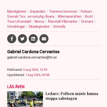
Myndigheter
Gripanden
Tranemo kommun
Polisen
Svensk Torv : en naturlig råvara
Allemansrätten
Brott
Tove Lifvendahl
Neova
Återställ Våtmarker
Drönare
Utredningar
Skadegörelse
Grimsås
Gabriel Cardona Cervantes
gabriel.cardona.cervantes@tn.se
Publicerad:
6 aug 2026, 12:35
Uppdaterad:
7 aug 2026, 09:58
LÄS ÄVEN
Ledare: Polisen måste kunna
stoppa sabotagen