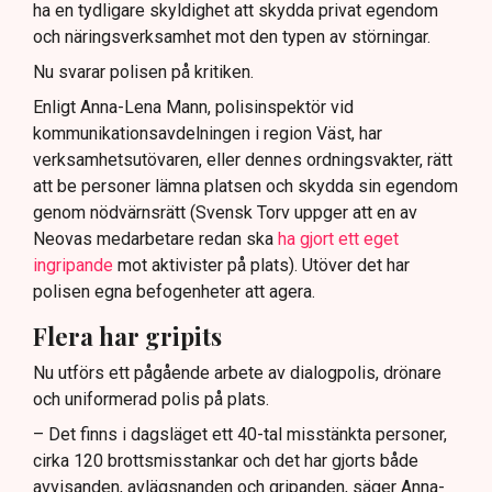
ha en tydligare skyldighet att skydda privat egendom
och näringsverksamhet mot den typen av störningar.
Nu svarar polisen på kritiken.
Enligt Anna-Lena Mann, polisinspektör vid
kommunikationsavdelningen i region Väst, har
verksamhetsutövaren, eller dennes ordningsvakter, rätt
att be personer lämna platsen och skydda sin egendom
genom nödvärnsrätt (Svensk Torv uppger att en av
Neovas medarbetare redan ska
ha gjort ett eget
ingripande
mot aktivister på plats). Utöver det har
polisen egna befogenheter att agera.
Flera har gripits
Nu utförs ett pågående arbete av dialogpolis, drönare
och uniformerad polis på plats.
– Det finns i dagsläget ett 40-tal misstänkta personer,
cirka 120 brottsmisstankar och det har gjorts både
avvisanden, avlägsnanden och gripanden, säger Anna-