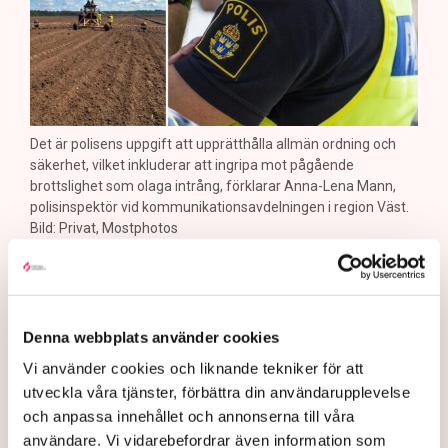
Det är polisens uppgift att upprätthålla allmän ordning och
säkerhet, vilket inkluderar att ingripa mot pågående
brottslighet som olaga intrång, förklarar Anna-Lena Mann,
polisinspektör vid kommunikationsavdelningen i region Väst.
Bild: Privat, Mostphotos
Polisen tillbakavisar kritiken om brist
på agerande mot aktivistaktionerna vid
torvtäkten i Grimsås. ”Det har gjorts
Denna webbplats använder cookies
både avvisanden, avlägsnanden och
Vi använder cookies och liknande tekniker för att
gripanden”, säger Anna-Lena Mann,
utveckla våra tjänster, förbättra din användarupplevelse
och anpassa innehållet och annonserna till våra
polisinspektör i region Väst, till TN.
användare. Vi vidarebefordrar även information som