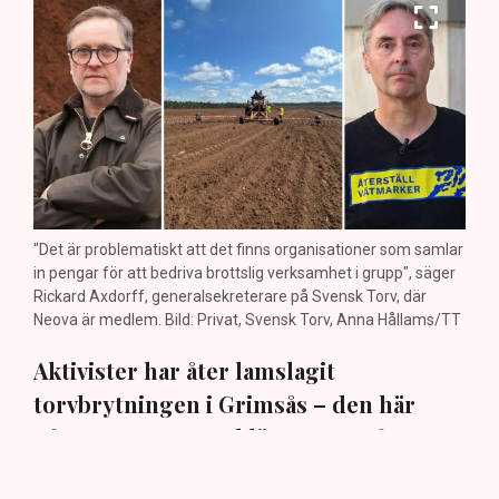
"Det är problematiskt att det finns organisationer som samlar
in pengar för att bedriva brottslig verksamhet i grupp", säger
Rickard Axdorff, generalsekreterare på Svensk Torv, där
Neova är medlem. Bild: Privat, Svensk Torv, Anna Hållams/TT
Aktivister har åter lamslagit
torvbrytningen i Grimsås – den här
gången genom att klättra upp på
maskiner, gräva igen diken och sprida