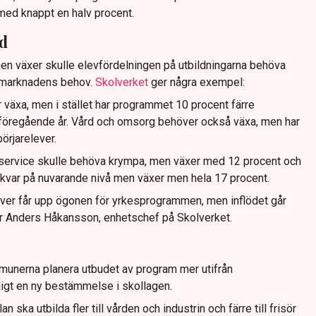
ed knappt en halv procent.
rd
n växer skulle elevfördelningen på utbildningarna behöva
smarknadens behov.
Skolverket
ger några exempel:
växa, men i stället har programmet 10 procent färre
 föregående år. Vård och omsorg behöver också växa, men har
örjarelever.
service skulle behöva krympa, men växer med 12 procent och
a kvar på nuvarande nivå men växer men hela 17 procent.
 elever får upp ögonen för yrkesprogrammen, men inflödet går
säger Anders Håkansson, enhetschef på Skolverket.
munerna planera utbudet av program mer utifrån
igt en ny bestämmelse i skollagen.
ska utbilda fler till vården och industrin och färre till frisör