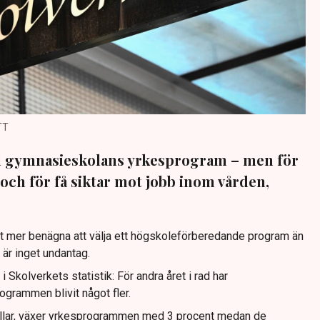
TT
ill gymnasieskolans yrkesprogram – men för
e och för få siktar mot jobb inom vården,
et mer benägna att välja ett högskoleförberedande program än
 är inget undantag.
i Skolverkets statistik: För andra året i rad har
ogrammen blivit något fler.
skullar, växer yrkesprogrammen med 3 procent medan de