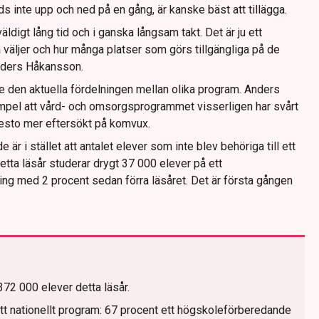
ds inte upp och ned på en gång, är kanske bäst att tillägga.
digt lång tid och i ganska långsam takt. Det är ju ett
väljer och hur många platser som görs tillgängliga på de
Anders Håkansson.
e den aktuella fördelningen mellan olika program. Anders
el att vård- och omsorgsprogrammet visserligen har svårt
 desto mer eftersökt på komvux.
r i stället att antalet elever som inte blev behöriga till ett
etta läsår studerar drygt 37 000 elever på ett
ing med 2 procent sedan förra läsåret. Det är första gången
372 000 elever detta läsår.
t nationellt program: 67 procent ett högskoleförberedande