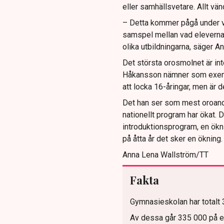
eller samhällsvetare. Allt vän
– Detta kommer pågå under väl
samspel mellan vad eleverna 
olika utbildningarna, säger 
Det största orosmolnet är int
Håkansson nämner som exemp
att locka 16-åringar, men är
Det han ser som mest oroande ä
nationellt program har ökat. D
introduktionsprogram, en ökn
på åtta år det sker en ökning.
Anna Lena Wallström/TT
Fakta
Gymnasieskolan har totalt 
Av dessa går 335 000 på et