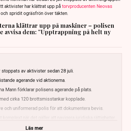
tt aktivister har klättrat upp på
torvproducenten Neovas
n och spridit ogräsfrön över täkten.
sterna klättrar upp på maskiner – polisen
te avvisa dem: ”Upptrappning på helt ny
g
 stoppats av aktivister sedan 28 juli.
ristande agerande vid aktionerna.
a Mann förklarar polisens agerande på plats.
med cirka 120 brottsmisstankar kopplade.
e och uniformerad polis för att dokumentera bevis.
 komplext när det gäller att navigera juridiska rättigheter
Läs mer