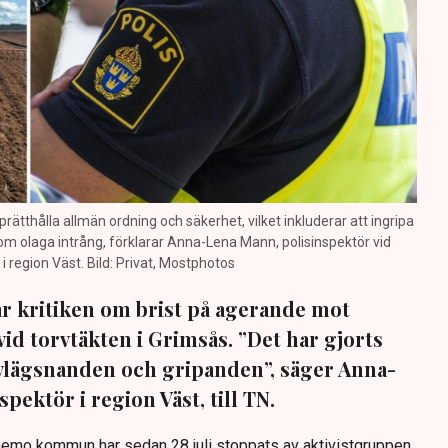
prätthålla allmän ordning och säkerhet, vilket inkluderar att ingripa
m olaga intrång, förklarar Anna-Lena Mann, polisinspektör vid
region Väst. Bild: Privat, Mostphotos
sar kritiken om brist på agerande mot
vid torvtäkten i Grimsås. ”Det har gjorts
avlägsnanden och gripanden”, säger Anna-
pektör i region Väst, till TN.
anemo kommun har sedan 28 juli stoppats av aktivistgruppen