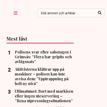
Mest läst
Polisens svar efter sabotagen i
Grimsås: ”Flera har gripits och
avlägsnats”
Aktivisterna klättrar upp på
maskiner – polisen kan inte
avvisa dem: ”Upptrappning på
helt ny nivå”
Ultimatumet: Bort med markisen
eller ingen uteservering –
”Rena utpressningssituationen”