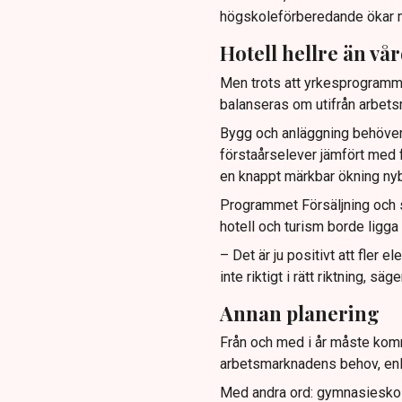
högskoleförberedande ökar m
Hotell hellre än vå
Men trots att yrkesprogramme
balanseras om utifrån arbet
Bygg och anläggning behöver 
förstaårselever jämfört med
en knappt märkbar ökning nyb
Programmet Försäljning och 
hotell och turism borde ligg
– Det är ju positivt att fler
inte riktigt i rätt riktning, 
Annan planering
Från och med i år måste kom
arbetsmarknadens behov, enl
Med andra ord: gymnasieskolan 