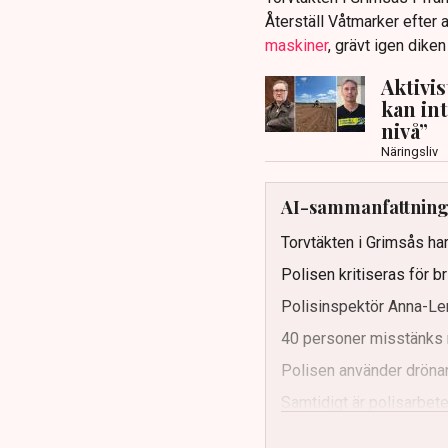
Återställ Våtmarker efter a
maskiner
, grävt igen dike
Aktivi
kan in
nivå”
Näringsliv
AI-sammanfattnin
Torvtäkten i Grimsås har
Polisen kritiseras för b
Polisinspektör Anna-Len
40 personer misstänks 
Polisen använder drönar
Samtidigt är polisarbetet
och gränser.