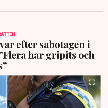
RÄTTEN
var efter sabotagen i
”Flera har gripits och
s”