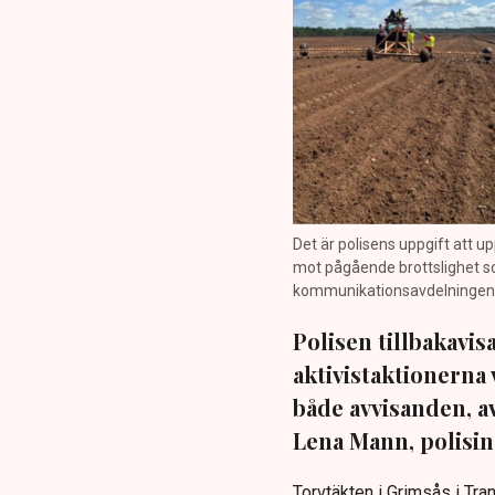
Det är polisens uppgift att up
mot pågående brottslighet so
kommunikationsavdelningen i 
Polisen tillbakavi
aktivistaktionerna 
både avvisanden, 
Lena Mann, polisins
Torvtäkten i Grimsås i Tr