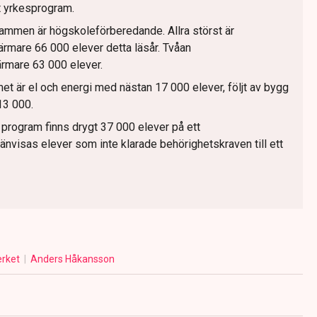
t yrkesprogram.
rammen är högskoleförberedande. Allra störst är
rmare 66 000 elever detta läsår. Tvåan
rmare 63 000 elever.
t är el och energi med nästan 17 000 elever, följt av bygg
13 000.
 program finns drygt 37 000 elever på ett
änvisas elever som inte klarade behörighetskraven till ett
erket
Anders Håkansson