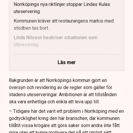
Norrköpings nya riktlinjer stoppar Lindas Kulas
uteservering.
Kommunen kräver att restaurangens markis med
stödben tas bort.
Linda Nilsson beskriver situationen som
utpressning.
Flera krögare kritiserar kommunen för otydlig
kommunikation.
Läs mer
Kommunen vill skapa enhetliga regler för
uteserveringar.
Bakgrunden är att Norrköpings kommun gjort en
översyn och revidering av de regler som gäller för
Lindas Kula ställer in uteserveringen för
stadens uteserveringar. Ambitionen är att tillstånden
sommaren.
ska vara enhetliga och enkla att leva upp till.
– Tidigare har det varit ett problem i Norrköping med en
godtycklighet kring den här branschen, där kommunen
tillåtit vissa krögare att göra saker som andra inte fått
göra utan att kunna motivera det på ett rimligt sätt,