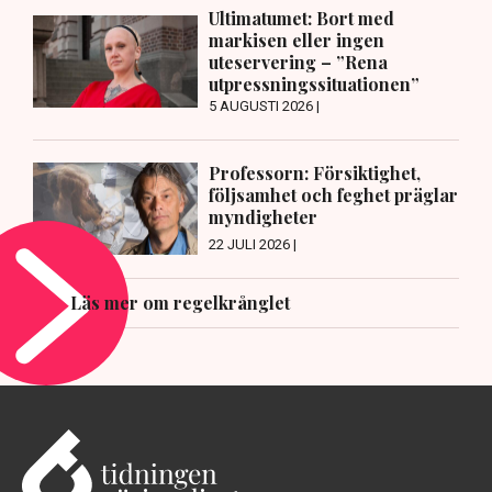
Ultimatumet: Bort med
markisen eller ingen
uteservering – ”Rena
utpressningssituationen”
5 AUGUSTI 2026 |
Professorn: Försiktighet,
följsamhet och feghet präglar
myndigheter
22 JULI 2026 |
Läs mer om regelkrånglet