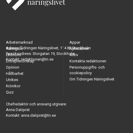
Arbetsmarknad
Appar
Adress: Tidningen Näringslivet, 114 82 Stockholm
Näringsliv
Nyhetsbrev
Besöksadress: Storgatan 19, Stockholm
Ekonomi
Arkiv
Kontakt: redaktionen@tn.se
Entreprenörskap
Kontakta redaktionen
Opinion
Personuppgifts- och
cookiepolicy
Hållbarhet
Om Tidningen Näringslivet
Utrikes
Krönikor
Quiz
Chefredaktör och ansvarig utgivare:
Anna Dalqvist
Kontakt: anna.dalqvist@tn.se