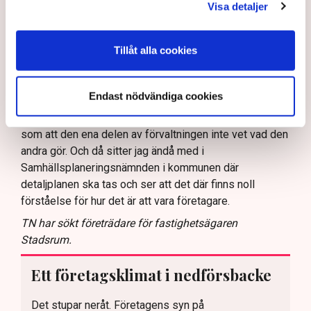
att de har varit i kontakt med kommunen men att de inte
Visa detaljer
fått något svar. Inte heller det är särskilt konstigt när
det gäller kommunen, säger Linda Nilsson.
Tillåt alla cookies
Att du nu ställer in uteserveringen under sommaren,
hur påverkar det ekonomin?
Endast nödvändiga cookies
– Det blir ett avbräck, naturligtvis. Men jag kan inte ägna
mig åt allt diskuterande fram och tillbaka där det verkar
som att den ena delen av förvaltningen inte vet vad den
andra gör. Och då sitter jag ändå med i
Samhällsplaneringsnämnden i kommunen där
detaljplanen ska tas och ser att det där finns noll
förståelse för hur det är att vara företagare.
TN har sökt företrädare för fastighetsägaren
Stadsrum.
Ett företagsklimat i nedförsbacke
Det stupar neråt. Företagens syn på