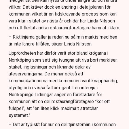
medger att den kan hyras ut under längre tid och andra
villkor. Det kräver dock en ändring i detaljplanen för
kommunen vilket är en tidskrävande process som kan
vara klar i slutet av nästa år och där har Linda Nilsson
och ett flertal andra restaurangföretagare hamnat i kläm.
– Riktlinjerna gäller ju redan nu så min markis med ben
är inte längre tillåten, säger Linda Nilsson.
Upprördheten har därför varit stor bland krögarna i
Norrköping som sett sig tvungna att riva bort markiser,
staket, inglasningar och liknande delar av
uteserveringarna. De menar också att
kommunikationerna med kommunen varit knapphändig,
otydlig och i vissa fall arrogant. I en intervju i
Norrköpings Tidningar säger en företrädare för
kommunen att en del restaurangföretagare ”kör ett
fulspel”, att ”en liten klick maximalt stretchar
systemet.”
– Det är typiskt för hur en del tjänstemän i kommunen