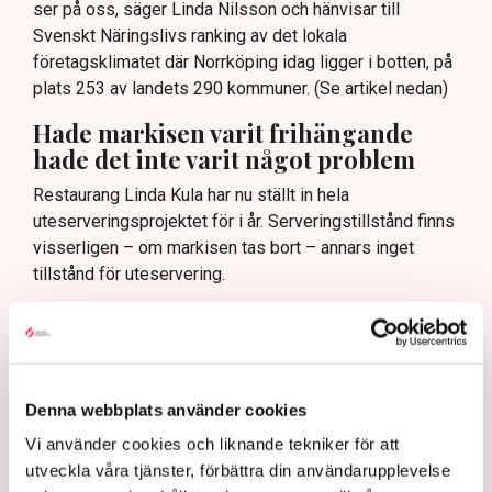
ser på oss, säger Linda Nilsson och hänvisar till
Svenskt Näringslivs ranking av det lokala
företagsklimatet där Norrköping idag ligger i botten, på
plats 253 av landets 290 kommuner. (Se artikel nedan)
Hade markisen varit frihängande
hade det inte varit något problem
Restaurang Linda Kula har nu ställt in hela
uteserveringsprojektet för i år. Serveringstillstånd finns
visserligen – om markisen tas bort – annars inget
tillstånd för uteservering.
– Det blev ju rena utpressningssituationen, säger Linda
Nilsson.
Egentligen är det inte själva markisen som är det stora
problemet, det är de fyra benen som när markisen är
Denna webbplats använder cookies
utfälld vilar på den kommunala marken. Om markisen
Vi använder cookies och liknande tekniker för att
hade klarat sig utan stödben, varit frihängande, då hade
utveckla våra tjänster, förbättra din användarupplevelse
det inte varit något bekymmer med tillstånden.