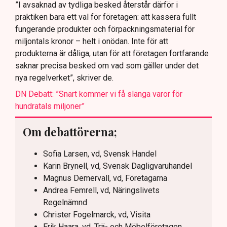
”I avsaknad av tydliga besked återstår därför i
praktiken bara ett val för företagen: att kassera fullt
fungerande produkter och förpackningsmaterial för
miljontals kronor – helt i onödan. Inte för att
produkterna är dåliga, utan för att företagen fortfarande
saknar precisa besked om vad som gäller under det
nya regelverket”, skriver de.
DN Debatt: ”Snart kommer vi få slänga varor för
hundratals miljoner”
Om debattörerna;
Sofia Larsen, vd, Svensk Handel
Karin Brynell, vd, Svensk Dagligvaruhandel
Magnus Demervall, vd, Företagarna
Andrea Femrell, vd, Näringslivets
Regelnämnd
Christer Fogelmarck, vd, Visita
Erik Haara, vd, Trä- och Möbelföretagen