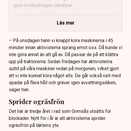
göra torvbrytningen obrukbar.
Rickard Axdorff från Svensk Torv varnar för ett
stort ekonomiskt sabotage.
Läs mer
Dialogpolisen på plats står maktlös inför
aktivisternas handlingar.
– På onsdagen hann vi knappt köra maskinerna i 45
minuter innan aktivisterna sprang emot oss. Då kunde vi
Frågor kvarstår om finansiering av illegal aktivism.
inte göra annat än att gå av. Då passar de på att klättra
upp på traktorerna. Sedan fredagen har aktivisterna
suttit på våra maskiner redan på morgonen, vilket gjort
att vi inte kunnat köra något alls. De går också runt med
spadar på flera håll och gräver igen avvattningsdiken,
säger han.
Sprider ogräsfrön
Det här är tredje året i rad som Grimsås utsätts för
blockader. Nytt för i år är att aktivisterna sprider
ogräsfrön på täktens yta.