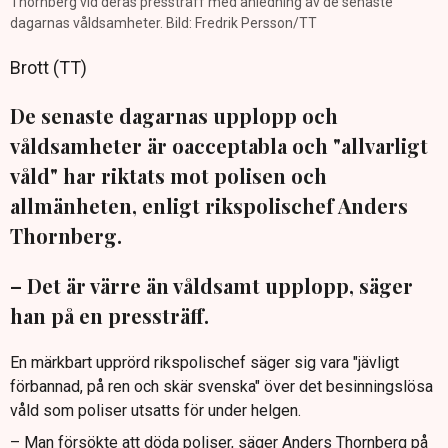
Thornberg vid deras pressträff med anledning av de senaste
dagarnas våldsamheter. Bild: Fredrik Persson/TT
Brott (TT)
De senaste dagarnas upplopp och
våldsamheter är oacceptabla och "allvarligt
våld" har riktats mot polisen och
allmänheten, enligt rikspolischef Anders
Thornberg.
– Det är värre än våldsamt upplopp, säger
han på en pressträff.
En märkbart upprörd rikspolischef säger sig vara "jävligt
förbannad, på ren och skär svenska" över det besinningslösa
våld som poliser utsatts för under helgen.
– Man försökte att döda poliser, säger Anders Thornberg på