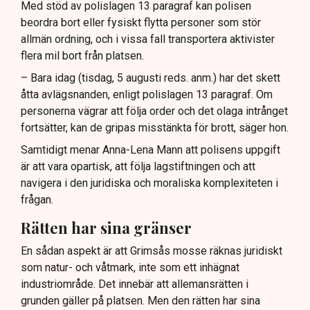
Med stöd av polislagen 13 paragraf kan polisen
beordra bort eller fysiskt flytta personer som stör
allmän ordning, och i vissa fall transportera aktivister
flera mil bort från platsen.
– Bara idag (tisdag, 5 augusti reds. anm.) har det skett
åtta avlägsnanden, enligt polislagen 13 paragraf. Om
personerna vägrar att följa order och det olaga intrånget
fortsätter, kan de gripas misstänkta för brott, säger hon.
Samtidigt menar Anna-Lena Mann att polisens uppgift
är att vara opartisk, att följa lagstiftningen och att
navigera i den juridiska och moraliska komplexiteten i
frågan.
Rätten har sina gränser
En sådan aspekt är att Grimsås mosse räknas juridiskt
som natur- och våtmark, inte som ett inhägnat
industriområde. Det innebär att allemansrätten i
grunden gäller på platsen. Men den rätten har sina