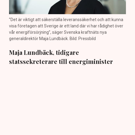
”Det är viktigt att säkerställa leveranssäkerhet och att kunna
visa företagen att Sverige är ett land där vi har rådighet över
vår energiförsörjning”, säger Svenska kraftnäts nya
generaldirektör Maja Lundbäck. Bild: Pressbild
Maja Lundbäck, tidigare
statssekreterare till energiminister
Ebba Busch, har precis tagit över som
generaldirektör för Svenska kraftnät.
Nu pekar hon ut vad som väntar: ”Det är
viktigt att vi kan matcha produktion och
konsumtion”, säger hon i en exklusiv
intervju med TN.
Den 30 juli beslutade regeringen att utse ingenjören och