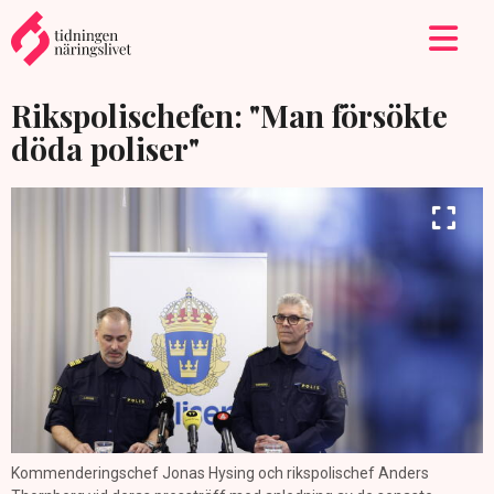
Rikspolischefen: "Man försökte
döda poliser"
Kommenderingschef Jonas Hysing och rikspolischef Anders