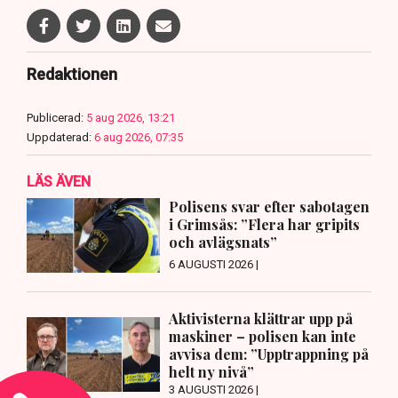
Redaktionen
Publicerad:
5 aug 2026, 13:21
Uppdaterad:
6 aug 2026, 07:35
LÄS ÄVEN
Polisens svar efter sabotagen
i Grimsås: ”Flera har gripits
och avlägsnats”
6 AUGUSTI 2026 |
Aktivisterna klättrar upp på
maskiner – polisen kan inte
avvisa dem: ”Upptrappning på
helt ny nivå”
3 AUGUSTI 2026 |