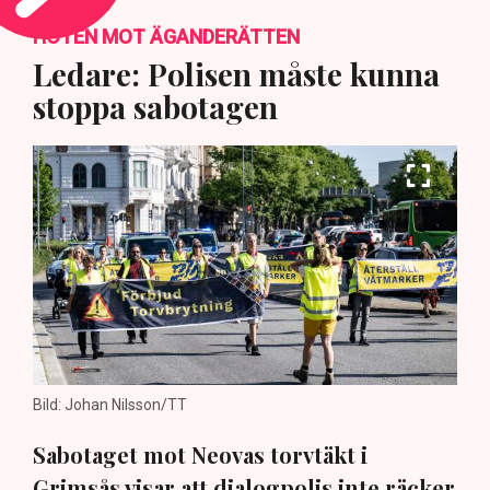
HOTEN MOT ÄGANDERÄTTEN
Ledare: Polisen måste kunna
stoppa sabotagen
Bild: Johan Nilsson/TT
Sabotaget mot Neovas torvtäkt i
Grimsås visar att dialogpolis inte räcker