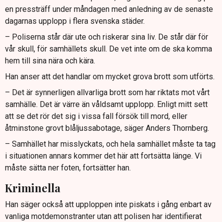
en pressträff under måndagen med anledning av de senaste
dagarnas upplopp i flera svenska städer.
– Poliserna står där ute och riskerar sina liv. De står där för
vår skull, för samhällets skull. De vet inte om de ska komma
hem till sina nära och kära.
Han anser att det handlar om mycket grova brott som utförts.
– Det är synnerligen allvarliga brott som har riktats mot vårt
samhälle. Det är värre än våldsamt upplopp. Enligt mitt sett
att se det rör det sig i vissa fall försök till mord, eller
åtminstone grovt blåljussabotage, säger Anders Thornberg.
– Samhället har misslyckats, och hela samhället måste ta tag
i situationen annars kommer det här att fortsätta länge. Vi
måste sätta ner foten, fortsätter han.
Kriminella
Han säger också att upploppen inte piskats i gång enbart av
vanliga motdemonstranter utan att polisen har identifierat