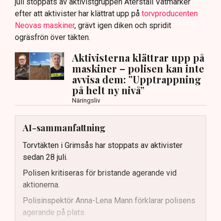
juli stoppats av aktivistgruppen Återställ Våtmarker
efter att aktivister har klättrat upp på
torvproducenten
Neovas maskiner
, grävt igen diken och spridit
ogräsfrön över täkten.
Aktivisterna klättrar upp på
maskiner – polisen kan inte
avvisa dem: ”Upptrappning
på helt ny nivå”
Näringsliv
AI-sammanfattning
Torvtäkten i Grimsås har stoppats av aktivister
sedan 28 juli.
Polisen kritiseras för bristande agerande vid
aktionerna.
Polisinspektör Anna-Lena Mann förklarar polisens
agerande på plats.