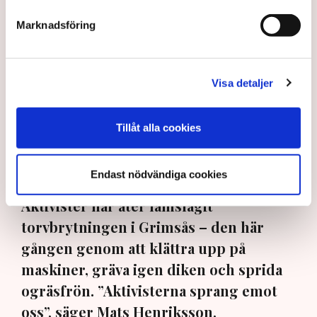
Marknadsföring
Visa detaljer
Tillåt alla cookies
"Det är problematiskt att det finns organisationer som samlar
in pengar för att bedriva brottslig verksamhet i grupp", säger
Rickard Axdorff, generalsekreterare på Svensk Torv, där
Neova är medlem. Bild: Privat, Svensk Torv, Anna Hållams/TT
Endast nödvändiga cookies
Aktivister har åter lamslagit
torvbrytningen i Grimsås – den här
gången genom att klättra upp på
maskiner, gräva igen diken och sprida
ogräsfrön. ”Aktivisterna sprang emot
oss”, säger Mats Henriksson,