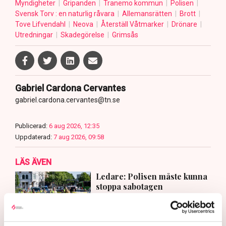
Myndigheter
Gripanden
Tranemo kommun
Polisen
Svensk Torv : en naturlig råvara
Allemansrätten
Brott
Tove Lifvendahl
Neova
Återställ Våtmarker
Drönare
Utredningar
Skadegörelse
Grimsås
Gabriel Cardona Cervantes
gabriel.cardona.cervantes@tn.se
Publicerad:
6 aug 2026, 12:35
Uppdaterad:
7 aug 2026, 09:58
LÄS ÄVEN
Ledare: Polisen måste kunna
stoppa sabotagen
5 AUGUSTI 2026 |