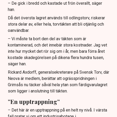
– De gick i bredd och kastade ut frön överallt, säger
han.
Då det översta lagret används till odlingstorv, riskerar
stora delar av, eller hela, torvtäkten att bli otjänlig och
oanvändbar.
– Vi måste ta bort den del av täkten som är
kontaminerad, och det innebär stora kostnader. Jag vet
inte hur mycket det rör sig om i år, men bara förra året
kostade skadegörelsen på dikena flera hundra tusen,
säger han.
Rickard Axdorff, generalsekreterare på Svensk Torv, där
Neova är medlem, berättar att ogrässpridningen i
Grimsås nu täcker såväl hela ytan som färdigvarulagret
som ligger i anslutning till täkten.
”En upptrappning”
– Det här är en upptrappning på en helt ny nivå. I värsta
fall pratar vi om ett industrisabotage i