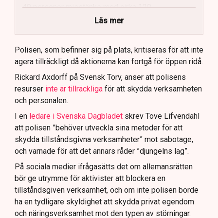
40 personer misstänks med cirka 120
brottsmisstankar kopplade.
Läs mer
Polisen använder drönare och uniformerad polis
för att dokumentera bevis.
Polisen, som befinner sig på plats, kritiseras för att inte
agera tillräckligt då aktionerna kan fortgå för öppen ridå.
Samtidigt är polisarbetet komplext när det gäller
att navigera juridiska rättigheter och gränser.
Rickard Axdorff på Svensk Torv, anser att polisens
resurser
inte är tillräckliga
för att skydda verksamheten
och personalen.
I en
ledare i Svenska Dagbladet
skrev Tove Lifvendahl
att polisen ”behöver utveckla sina metoder för att
skydda tillståndsgivna verksamheter” mot sabotage,
och varnade för att det annars råder ”djungelns lag”.
På sociala medier ifrågasätts det om allemansrätten
bör ge utrymme för aktivister att blockera en
tillståndsgiven verksamhet, och om inte polisen borde
ha en tydligare skyldighet att skydda privat egendom
och näringsverksamhet mot den typen av störningar.