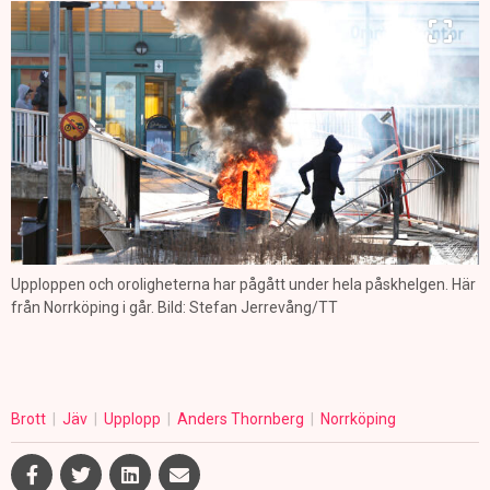
Upploppen och oroligheterna har pågått under hela påskhelgen. Här
från Norrköping i går. Bild: Stefan Jerrevång/TT
Brott
Jäv
Upplopp
Anders Thornberg
Norrköping