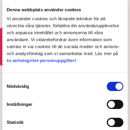
Aktivisterna klättrar upp på
Denna webbplats använder cookies
maskiner – polisen kan inte
Vi använder cookies och liknande tekniker för att
avvisa dem: ”Upptrappning på
helt ny nivå”
utveckla våra tjänster, förbättra din användarupplevelse
3 AUGUSTI 2026 |
och anpassa innehållet och annonserna till våra
användare. Vi vidarebefordrar även information som
Läs mer om hoten mot äganderätten
samlas in via cookies till de sociala medier och annons-
och analysföretag som vi samarbetar med. Läs mer på
tn.se/integritet-personuppgifter/
.
HOTEN MOT ÄGANDERÄTTEN
Aktivisterna klättrar upp på
Samtyckesval
maskiner – polisen kan inte
Nödvändig
avvisa dem: ”Upptrappning
på helt ny nivå”
Inställningar
Statistik