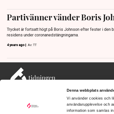
Partivänner vänder Boris J
Trycket är fortsatt högt på Boris Johnson efter fester i den 
residens under coronanedstängningarna.
4 years ago |
Av: TT
Denna webbplats använde
Vi använder cookies och lik
användarupplevelse och an
information som samlas in 
Adress: Tidningen Näringslivet, 114 82 Stockholm