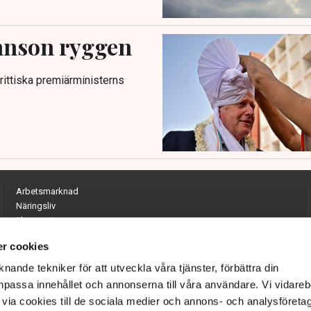
ohnson ryggen
brittiska premiärministerns
Arbetsmarknad
Näringsliv
Ekonomi
Entreprenörskap
r cookies
Opinion
Hållbarhet
nande tekniker för att utveckla våra tjänster, förbättra din
Utrikes
passa innehållet och annonserna till våra användare. Vi vidareb
Krönikor
via cookies till de sociala medier och annons- och analysföreta
Quiz