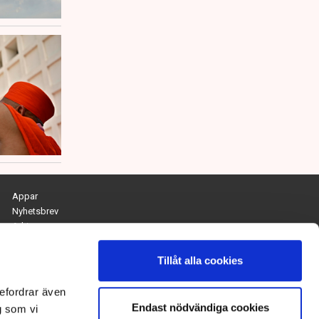
Appar
Nyhetsbrev
Arkiv
Kontakta redaktionen
Personuppgifts- och cookiepolicy
Tillåt alla cookies
Om Tidningen Näringslivet
efordrar även
Endast nödvändiga cookies
Chefredaktör och ansvarig utgivare:
g som vi