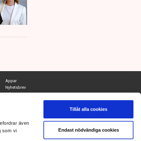
Appar
Nyhetsbrev
Arkiv
Kontakta redaktionen
Personuppgifts- och cookiepolicy
Tillåt alla cookies
Om Tidningen Näringslivet
efordrar även
Endast nödvändiga cookies
Chefredaktör och ansvarig utgivare:
g som vi
Anna Dalqvist