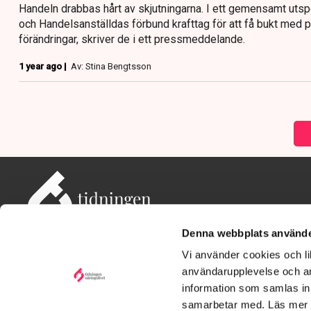
Handeln drabbas hårt av skjutningarna. I ett gemensamt uts
och Handelsanställdas förbund krafttag för att få bukt med p
förändringar, skriver de i ett pressmeddelande.
1 year ago |
Av: Stina Bengtsson
Denna webbplats använde
Vi använder cookies och lik
användarupplevelse och an
information som samlas in 
Adress: Tidningen Näringslivet, 114 82 Stockholm
Besöksadress: Storgatan 19, Stockholm
samarbetar med. Läs mer