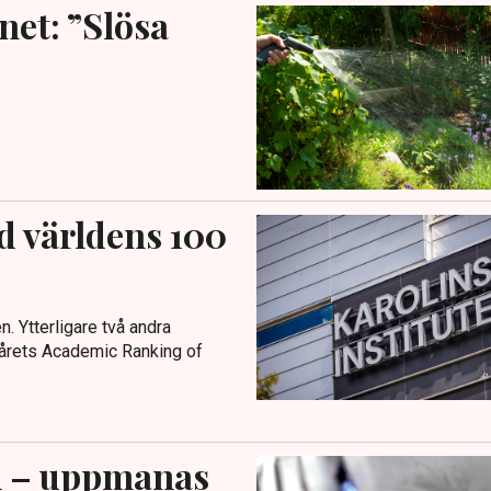
net: ”Slösa
d världens 100
en. Ytterligare två andra
t årets Academic Ranking of
lm – uppmanas