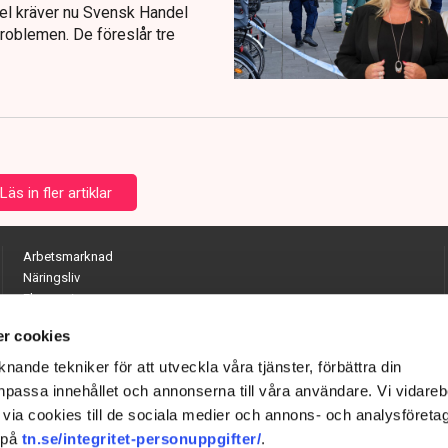
pel kräver nu Svensk Handel
roblemen. De föreslår tre
Läs in fler artiklar
Arbetsmarknad
Näringsliv
Ekonomi
Entreprenörskap
r cookies
Opinion
Hållbarhet
nande tekniker för att utveckla våra tjänster, förbättra din
Utrikes
passa innehållet och annonserna till våra användare. Vi vidareb
Krönikor
via cookies till de sociala medier och annons- och analysföreta
Quiz
 på
tn.se/integritet-personuppgifter/
.