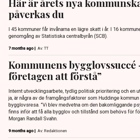
Här är årets nya kommunska
påverkas du
I 45 kommuner får invånarna en lägre skatt i år. I 16 kommuner
genomgång av Statistiska centralbyrån (SCB).
7 months ago |
Av: TT
Kommunens bygglovssuccé –
företagen att förstå”
Internt utvecklingsarbete, tydlig politisk prioritering och en 
ja, är några av de framgångsfaktorer som Huddinge kommun 
bygglovsresa. ”Vi blev medvetna om den bakomliggande ps
finns inför att få alla bygglov och tillstånd som behövs för f
Morgan Randall Svahn.
9 months ago |
Av: Redaktionen