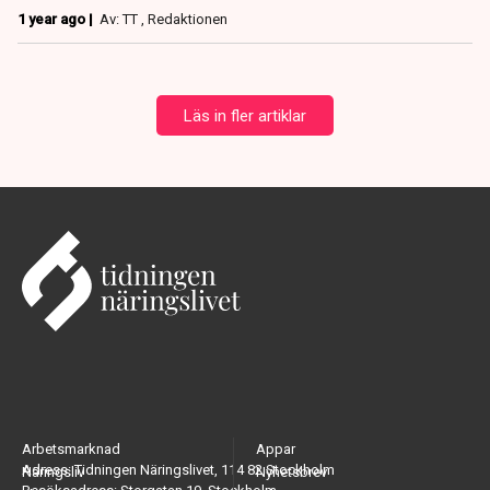
1 year ago |
Av: TT , Redaktionen
Läs in fler artiklar
Arbetsmarknad
Appar
Adress: Tidningen Näringslivet, 114 82 Stockholm
Näringsliv
Nyhetsbrev