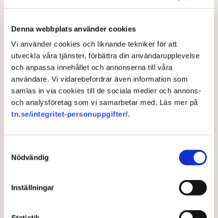
Sedan lagen om gårdsförsäljning trädde i kraft har
91 tillverkare fått tillstånd att sälja alkohol. Men
Denna webbplats använder cookies
skillnaderna i landet är stora. ”Att dessa kommuner
Vi använder cookies och liknande tekniker för att
inte har en enda framstår som oerhört märkligt”,
utveckla våra tjänster, förbättra din användarupplevelse
säger Stefan Lundin på Visita till TN.
och anpassa innehållet och annonserna till våra
11 months ago |
Av: Erik Ekerlid
användare. Vi vidarebefordrar även information som
samlas in via cookies till de sociala medier och annons-
och analysföretag som vi samarbetar med. Läs mer på
tn.se/integritet-personuppgifter/
.
Samtyckesval
Nödvändig
Inställningar
Han ratar gårdsförsäljning –
Statistik