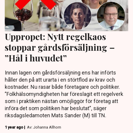
Uppropet: Nytt regelkaos
stoppar gårdsförsäljning –
”Hål i huvudet”
Innan lagen om gårdsförsäljning ens har införts
håller den på att urarta i en störtflod av krav och
kostnader. Nu rasar både företagare och politiker.
”Folkhälsomyndigheten har föreslagit ett regelverk
som i praktiken nästan omöjliggör för företag att
införa det som politiken har beslutat”, säger
riksdagsledamoten Mats Sander (M) till TN.
1 year ago |
Av: Johanna Allhorn