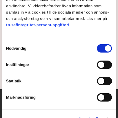
användare. Vi vidarebefordrar även information som
Nya bud i brittisk
samlas in via cookies till de sociala medier och annons-
utrikespolitik – Kina kan
och analysföretag som vi samarbetar med. Läs mer på
tn.se/integritet-personuppgifter/
.
klassas som hot
Samtyckesval
Storbritannien håller på att omorientera sig vad gäller
Nödvändig
relationen till Kina. Det skriver The Guardian som gör
en jämförelse mellan det gamla och det nya brittiska
politiska ledarskapet.
Inställningar
3 years ago |
Av: Anna Renneus Guthrie
Statistik
Marknadsföring