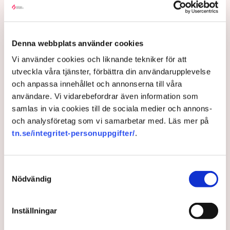
Macron mot Le Pen i fransk
final
Denna webbplats använder cookies
Vi använder cookies och liknande tekniker för att
Finalpar 2017. Liksom 2022.
utveckla våra tjänster, förbättra din användarupplevelse
och anpassa innehållet och annonserna till våra
4 years ago |
Av: TT
användare. Vi vidarebefordrar även information som
samlas in via cookies till de sociala medier och annons-
och analysföretag som vi samarbetar med. Läs mer på
tn.se/integritet-personuppgifter/
.
Samtyckesval
Nödvändig
Inställningar