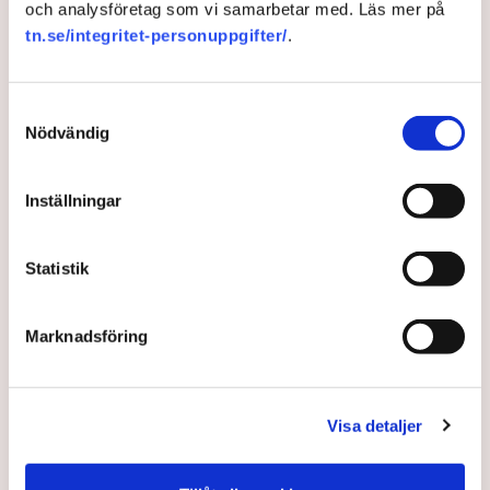
och analysföretag som vi samarbetar med. Läs mer på
mot torvutvinning
tn.se/integritet-personuppgifter/
.
Två klimataktivister som flera gånger tagit sig in på
en torvtäkt i Värnamo kommun har häktats av
Samtyckesval
Nödvändig
Jönköpings tingsrätt.
3 years ago |
Av: TT
Inställningar
Statistik
Marknadsföring
Visa detaljer