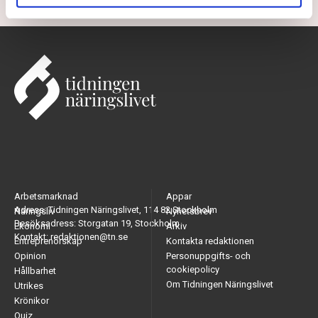
Arbetsmarknad
Appar
Adress: Tidningen Näringslivet, 114 82 Stockholm
Näringsliv
Nyhetsbrev
Besöksadress: Storgatan 19, Stockholm
Ekonomi
Arkiv
Kontakt: redaktionen@tn.se
Entreprenörskap
Kontakta redaktionen
Opinion
Personuppgifts- och
cookiepolicy
Hållbarhet
Om Tidningen Näringslivet
Utrikes
Krönikor
Quiz