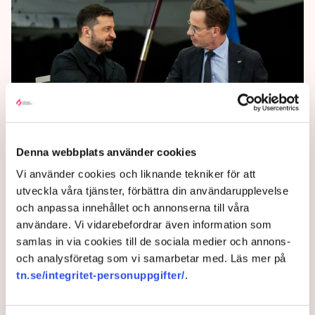
Ledare: Blågult samarbete ett
styrkebesked
Denna webbplats använder cookies
Vi använder cookies och liknande tekniker för att
”I och med detta samarbete så öppnas många
utveckla våra tjänster, förbättra din användarupplevelse
möjligheter för Sverige att dra nytta av de ukrainska
och anpassa innehållet och annonserna till våra
krigserfarenheterna”, skriver Henrik L Barvå på
användare. Vi vidarebefordrar även information som
NWT:s ledarsida.
samlas in via cookies till de sociala medier och annons-
9 months ago |
Av: Redaktionen
och analysföretag som vi samarbetar med. Läs mer på
tn.se/integritet-personuppgifter/
.