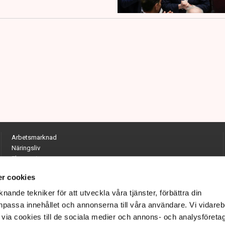
Arbetsmarknad
Näringsliv
Ekonomi
Entreprenörskap
r cookies
Opinion
Hållbarhet
nande tekniker för att utveckla våra tjänster, förbättra din
Utrikes
passa innehållet och annonserna till våra användare. Vi vidareb
Krönikor
via cookies till de sociala medier och annons- och analysföreta
Quiz