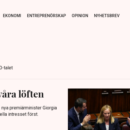
EKONOMI
ENTREPRENÖRSKAP
OPINION
NYHETSBREV
0-talet
våra löften
ns nya premiärminister Giorgia
lla intresset först.