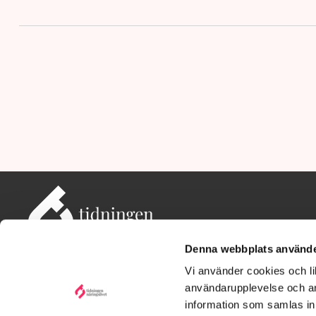
Denna webbplats använde
Vi använder cookies och lik
användarupplevelse och an
information som samlas in 
Adress: Tidningen Näringslivet, 114 82 Stockholm