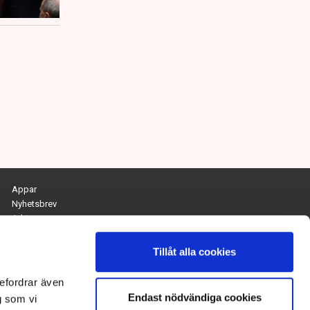
Appar
Nyhetsbrev
Arkiv
Kontakta redaktionen
Personuppgifts- och cookiepolicy
Tillåt alla cookies
Om Tidningen Näringslivet
efordrar även
Endast nödvändiga cookies
Chefredaktör och ansvarig utgivare:
g som vi
Anna Dalqvist