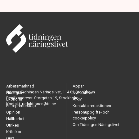
Arbetsmarknad
Appar
Adress: Tidningen Näringslivet, 114 82 Stockholm
Näringsliv
Nyhetsbrev
Besöksadress: Storgatan 19, Stockholm
Ekonomi
Arkiv
Kontakt: redaktionen@tn.se
Entreprenörskap
Kontakta redaktionen
Opinion
Personuppgifts- och
cookiepolicy
Hållbarhet
Om Tidningen Näringslivet
Utrikes
Krönikor
Quiz