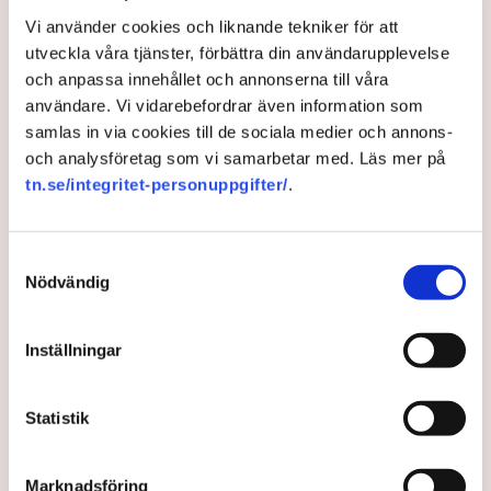
Vi använder cookies och liknande tekniker för att
utveckla våra tjänster, förbättra din användarupplevelse
och anpassa innehållet och annonserna till våra
Från Charkiv till charken: Så
användare. Vi vidarebefordrar även information som
samlas in via cookies till de sociala medier och annons-
blev köttpaketering
och analysföretag som vi samarbetar med. Läs mer på
Valentynas väg in i Sverige
tn.se/integritet-personuppgifter/
.
När kriget tvingade Valentyna Kosko att lämna
Samtyckesval
hemstaden Charkiv i Ukraina hamnade hon till slut i
Nödvändig
ett kylslaget paketeringsrum på Hisingen. Där, bland
köttlukt, skyddskläder och interna tolkar, fann hon
Inställningar
inte bara ett jobb – utan ny trygghet, kollegor och en
vardag som går att planera.
Statistik
8 months ago |
Av: Karin Myrén
Marknadsföring