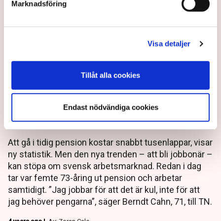
Marknadsföring
Visa detaljer
Tillåt alla cookies
Så mycket förlorar du på att
Endast nödvändiga cookies
gå i tidig pension
Att gå i tidig pension kostar snabbt tusenlappar, visar
ny statistik. Men den nya trenden – att bli jobbonär –
kan stöpa om svensk arbetsmarknad. Redan i dag
tar var femte 73-åring ut pension och arbetar
samtidigt. ”Jag jobbar för att det är kul, inte för att
jag behöver pengarna”, säger Berndt Cahn, 71, till TN.