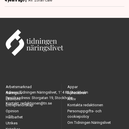
4 years ago |
Av: Zoran Cale
Arbetsmarknad
Appar
Adress: Tidningen Näringslivet, 114 82 Stockholm
Näringsliv
Nyhetsbrev
Besöksadress: Storgatan 19, Stockholm
Ekonomi
Arkiv
Kontakt: redaktionen@tn.se
Entreprenörskap
Kontakta redaktionen
Opinion
Personuppgifts- och
cookiepolicy
Hållbarhet
Om Tidningen Näringslivet
Utrikes