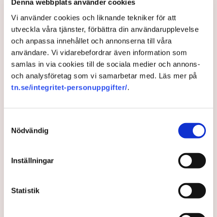
Denna webbplats använder cookies
Vi använder cookies och liknande tekniker för att
utveckla våra tjänster, förbättra din användarupplevelse
och anpassa innehållet och annonserna till våra
användare. Vi vidarebefordrar även information som
samlas in via cookies till de sociala medier och annons-
och analysföretag som vi samarbetar med. Läs mer på
Larmet: Svenskar stängs ute
tn.se/integritet-personuppgifter/
.
från naturen
Samtyckesval
Nödvändig
Vandringsleder, grillplatser och naturvårdsprojekt
försvinner i regeringens nedskärningar, varnar
Svenska Turistföreningen och Friluftsfrämjandet.
Inställningar
2 years ago |
Av: TT
Statistik