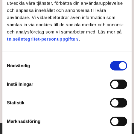
utveckla våra tjänster, förbättra din användarupplevelse
Domen: Nu kan företagens
och anpassa innehållet och annonserna till våra
användare. Vi vidarebefordrar även information som
energiskatt bli 60 gånger
samlas in via cookies till de sociala medier och annons-
lägre
och analysföretag som vi samarbetar med. Läs mer på
tn.se/integritet-personuppgifter/
.
Skatteverket tvingas backa från sin kritiserade
praxis att neka energiskattereduktion till
Samtyckesval
industriföretag. Det slår Högsta
Nödvändig
förvaltningsdomstolen fast i två färska domar. ”En
stor seger för näringslivet och svensk
Inställningar
konkurrenskraft”, säger skattejuristen Robert Lönn
till TN.
Statistik
3 years ago |
Av: Gabriel Cardona Cervantes
Marknadsföring