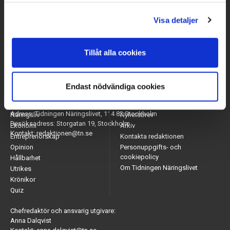
Visa detaljer
Tillåt alla cookies
Endast nödvändiga cookies
Arbetsmarknad
Appar
Adress: Tidningen Näringslivet, 114 82 Stockholm
Näringsliv
Nyhetsbrev
Besöksadress: Storgatan 19, Stockholm
Ekonomi
Arkiv
Kontakt: redaktionen@tn.se
Entreprenörskap
Kontakta redaktionen
Opinion
Personuppgifts- och
cookiepolicy
Hållbarhet
Om Tidningen Näringslivet
Utrikes
Krönikor
Quiz
Chefredaktör och ansvarig utgivare:
Anna Dalqvist