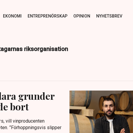
EKONOMI
ENTREPRENÖRSKAP
OPINION
NYHETSBREV
etagarnas riksorganisation
lara grunder
de bort
s, vill vinproducenten
eten. ”Förhoppningsvis slipper