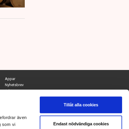
Appar
Nyhetsbrev
Arkiv
Kontakta redaktionen
Personuppgifts- och cookiepolicy
Tillåt alla cookies
Om Tidningen Näringslivet
efordrar även
Endast nödvändiga cookies
Chefredaktör och ansvarig utgivare:
g som vi
Anna Dalqvist