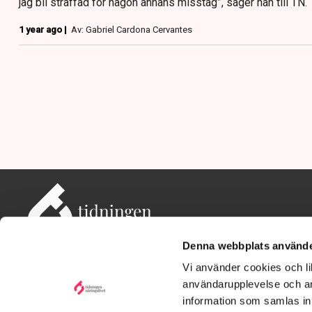
jag bli straffad för någon annans misstag”, säger han till TN.
1 year ago |
Av: Gabriel Cardona Cervantes
Denna webbplats använde
Vi använder cookies och lik
användarupplevelse och an
information som samlas in 
Adress: Tidningen Näringslivet, 114 82 Stockholm