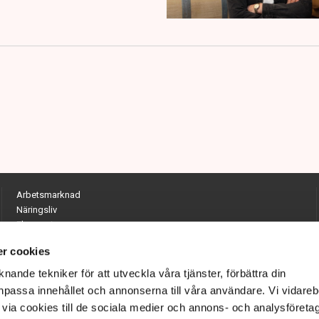
Arbetsmarknad
Näringsliv
Ekonomi
Entreprenörskap
r cookies
Opinion
Hållbarhet
nande tekniker för att utveckla våra tjänster, förbättra din
Utrikes
passa innehållet och annonserna till våra användare. Vi vidareb
Krönikor
via cookies till de sociala medier och annons- och analysföreta
Quiz