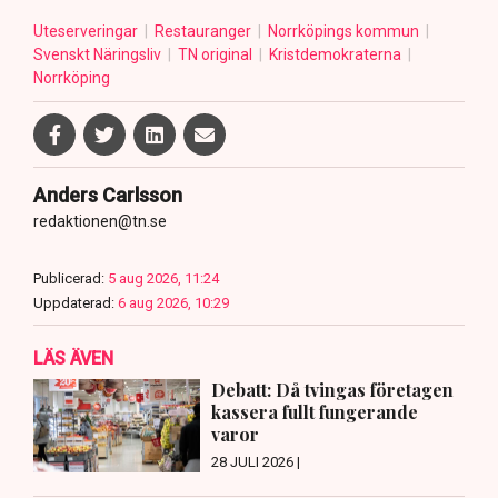
Uteserveringar
Restauranger
Norrköpings kommun
Svenskt Näringsliv
TN original
Kristdemokraterna
Norrköping
Anders Carlsson
redaktionen@tn.se
Publicerad:
5 aug 2026, 11:24
Uppdaterad:
6 aug 2026, 10:29
LÄS ÄVEN
Debatt: Då tvingas företagen
kassera fullt fungerande
varor
28 JULI 2026 |