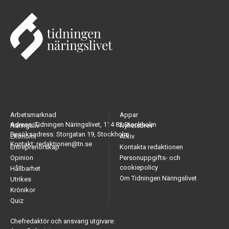
Arbetsmarknad
Appar
Adress: Tidningen Näringslivet, 114 82 Stockholm
Näringsliv
Nyhetsbrev
Besöksadress: Storgatan 19, Stockholm
Ekonomi
Arkiv
Kontakt: redaktionen@tn.se
Entreprenörskap
Kontakta redaktionen
Opinion
Personuppgifts- och
cookiepolicy
Hållbarhet
Om Tidningen Näringslivet
Utrikes
Krönikor
Quiz
Chefredaktör och ansvarig utgivare: