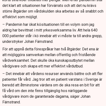
det klart att situationen har förvärrats och att det nu krävs
större åtgärder om vårdskulden ska arbetas av så snabbt och
effektivt som möjligt.
– Pandemin har ökat kösituationen till en volym som jag
aldrig har bevittnat i mitt yrkesverksamma liv. Att hela 640
000 patienter står i kö innebär att vi måste ta till andra grepp,
understryker Johan Färnstrand.
För att uppnå detta förespråkar han två åtgärder. Det ena är
att möjliggöra samverkan mellan offentlig och fristående
vårdverksamhet. Det skulle öka kunskapsutbytet mellan
vårdgivare och skapa ett mer effektivt vårdutbud.
– Det innebär att vårdens resurser används bättre och att fler
patienter får vård. Jag tror att en patient varstans i Sverige är
beredd att åtminstone värdera om de ska resa en bit för att
få vård om den inte finns tillgänglig hos närliggande
vårdgivare inom de garanterade dagarna, säger Johan
Färnstrand.