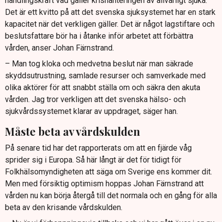
handlingskraft vad gäller krishanteringen av allvarligt sjuka.
Det är ett kvitto på att det svenska sjuksystemet har en stark
kapacitet när det verkligen gäller. Det är något lagstiftare och
beslutsfattare bör ha i åtanke inför arbetet att förbättra
vården, anser Johan Färnstrand.
– Man tog kloka och medvetna beslut när man säkrade
skyddsutrustning, samlade resurser och samverkade med
olika aktörer för att snabbt ställa om och säkra den akuta
vården. Jag tror verkligen att det svenska hälso- och
sjukvårdssystemet klarar av uppdraget, säger han.
Måste beta av vårdskulden
På senare tid har det rapporterats om att en fjärde våg
sprider sig i Europa. Så här långt är det för tidigt för
Folkhälsomyndigheten att säga om Sverige ens kommer dit.
Men med försiktig optimism hoppas Johan Färnstrand att
vården nu kan börja återgå till det normala och en gång för alla
beta av den krisande vårdskulden.