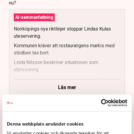
nu?
AI-sammanfattning
Norrköpings nya riktlinjer stoppar Lindas Kulas
uteservering.
Kommunen kräver att restaurangens markis med
stödben tas bort.
Linda Nilsson beskriver situationen som
utpressning.
Flera krögare kritiserar kommunen för otydlig
kommunikation.
Läs mer
Kommunen vill skapa enhetliga regler för
uteserveringar.
Bakgrunden är att Norrköpings kommun gjort en
översyn och revidering av de regler som gäller för
Lindas Kula ställer in uteserveringen för
stadens uteserveringar. Ambitionen är att tillstånden
sommaren.
Denna webbplats använder cookies
ska vara enhetliga och enkla att leva upp till.
Vi använder cookies och liknande tekniker för att