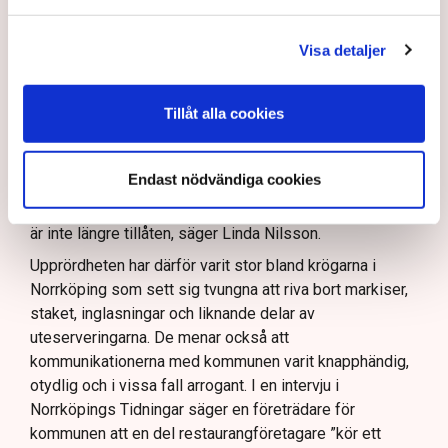
Egebäck, enhetschef på driftstöd och service i
Norrköping.
Visa detaljer
Förändringen från allmän platsmark till kvartersmark
medger att den kan hyras ut under längre tid och andra
villkor. Det kräver dock en ändring i detaljplanen för
Tillåt alla cookies
kommunen vilket är en tidskrävande process som kan
vara klar i slutet av nästa år och där har Linda Nilsson
och ett flertal andra restaurangföretagare hamnat i kläm.
Endast nödvändiga cookies
– Riktlinjerna gäller ju redan nu så min markis med ben
är inte längre tillåten, säger Linda Nilsson.
Upprördheten har därför varit stor bland krögarna i
Norrköping som sett sig tvungna att riva bort markiser,
staket, inglasningar och liknande delar av
uteserveringarna. De menar också att
kommunikationerna med kommunen varit knapphändig,
otydlig och i vissa fall arrogant. I en intervju i
Norrköpings Tidningar säger en företrädare för
kommunen att en del restaurangföretagare ”kör ett