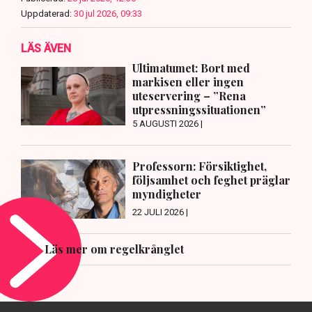
Uppdaterad:
30 jul 2026, 09:33
LÄS ÄVEN
Ultimatumet: Bort med
markisen eller ingen
uteservering – ”Rena
utpressningssituationen”
5 AUGUSTI 2026 |
Professorn: Försiktighet,
följsamhet och feghet präglar
myndigheter
22 JULI 2026 |
Läs mer om regelkrånglet