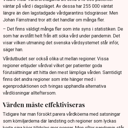
väntar på vård i dagsläget. Av dessa har 255 000 väntat
längre än den lagstadgade vårdgarantins tidsgränser. Men
Johan Färnstrand tror att det handlar om många fler.
– Det finns väldigt många fler som inte syns i statistiken. De
som har avstått helt från att söka vård under pandemin. Det
visar vilken utmaning det svenska vårdsystemet står inför,
säger han.
Vårdutbudet ser också olika ut mellan regioner. Vissa
regioner erbjuder vårdval vilket ger patienter goda
förutsättningar att hitta den mest lämpliga vården. Samtidigt
finns det andra regioner som inte hänger med i
egenproduktionen och tvingas upphandla alternativa
vårdlösningar allteftersom.
Vården måste effektiviseras
Tidigare har man försökt parera vårdköerna med satsningar
som kömiljarderna där landsting och regioner som lyckas
korta sina köer tilldelas mer pengar. Men efter pandemin står