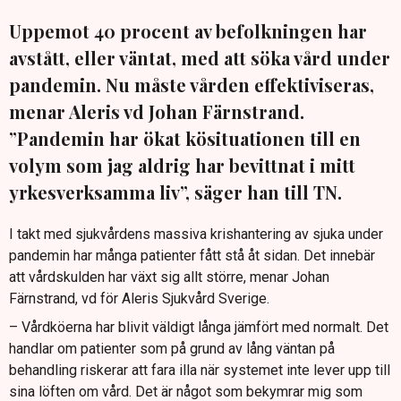
Uppemot 40 procent av befolkningen har
avstått, eller väntat, med att söka vård under
pandemin. Nu måste vården effektiviseras,
menar Aleris vd Johan Färnstrand.
”Pandemin har ökat kösituationen till en
volym som jag aldrig har bevittnat i mitt
yrkesverksamma liv”, säger han till TN.
I takt med sjukvårdens massiva krishantering av sjuka under
pandemin har många patienter fått stå åt sidan. Det innebär
att vårdskulden har växt sig allt större, menar Johan
Färnstrand, vd för Aleris Sjukvård Sverige.
– Vårdköerna har blivit väldigt långa jämfört med normalt. Det
handlar om patienter som på grund av lång väntan på
behandling riskerar att fara illa när systemet inte lever upp till
sina löften om vård. Det är något som bekymrar mig som