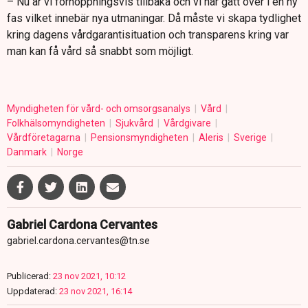
– Nu är vi förhoppningsvis tillbaka och vi har gått över i en ny
fas vilket innebär nya utmaningar. Då måste vi skapa tydlighet
kring dagens vårdgarantisituation och transparens kring var
man kan få vård så snabbt som möjligt.
Myndigheten för vård- och omsorgsanalys
Vård
Folkhälsomyndigheten
Sjukvård
Vårdgivare
Vårdföretagarna
Pensionsmyndigheten
Aleris
Sverige
Danmark
Norge
Gabriel Cardona Cervantes
gabriel.cardona.cervantes@tn.se
Publicerad:
23 nov 2021, 10:12
Uppdaterad:
23 nov 2021, 16:14