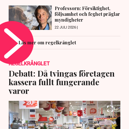
Professorn: Försiktighet,
följsamhet och feghet präglar
myndigheter
22 JULI 2026 |
Läs mer om regelkrånglet
REGELKRÅNGLET
Debatt: Då tvingas företagen
kassera fullt fungerande
varor