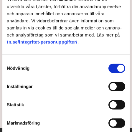
utveckla våra tjänster, förbättra din användarupplevelse
och anpassa innehållet och annonserna till våra
Stjärninvesterarens svenska
användare. Vi vidarebefordrar även information som
storsatsning: ”Möjlighet att
samlas in via cookies till de sociala medier och annons-
och analysföretag som vi samarbetar med. Läs mer på
bota diabetes”
tn.se/integritet-personuppgifter/
.
Ted Fjällman är med och tar fram framtidens
Samtyckesval
läkemedel mot cancer och diabetes. För TN berättar
Nödvändig
han om jättesatsningen utanför Sundsvall, varför
läkemedelsbranschen ses som kontroversiell och
varför fler borde lägga ner sina bolag. ”Ett bolag är
Inställningar
bara ett bolag, det är ju ingen anställd som dör”,
säger han till TN.
Statistik
1 year ago |
Av: Erik Ekerlid
Marknadsföring