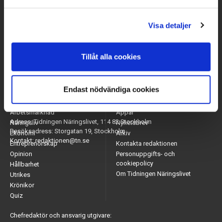
Visa detaljer
Tillåt alla cookies
Endast nödvändiga cookies
Arbetsmarknad
Appar
Adress: Tidningen Näringslivet, 114 82 Stockholm
Näringsliv
Nyhetsbrev
Besöksadress: Storgatan 19, Stockholm
Ekonomi
Arkiv
Kontakt: redaktionen@tn.se
Entreprenörskap
Kontakta redaktionen
Opinion
Personuppgifts- och
cookiepolicy
Hållbarhet
Om Tidningen Näringslivet
Utrikes
Krönikor
Quiz
Chefredaktör och ansvarig utgivare: