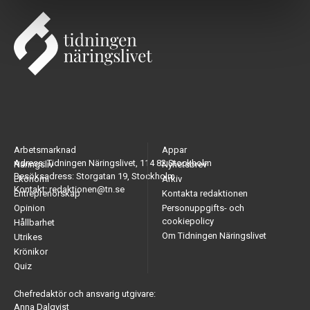
Arbetsmarknad
Appar
Adress: Tidningen Näringslivet, 114 82 Stockholm
Näringsliv
Nyhetsbrev
Besöksadress: Storgatan 19, Stockholm
Ekonomi
Arkiv
Kontakt: redaktionen@tn.se
Entreprenörskap
Kontakta redaktionen
Opinion
Personuppgifts- och
cookiepolicy
Hållbarhet
Om Tidningen Näringslivet
Utrikes
Krönikor
Quiz
Chefredaktör och ansvarig utgivare:
Anna Dalqvist