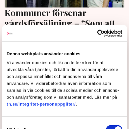
Kommuner försenar
gårdsförsäljning – ”Som att
förlora ett helt år”
Producenter tvingas vänta med gårdsförsäljning på
Denna webbplats använder cookies
grund av långsamma kommuner. Flera riskerar att
missa den viktiga sommarsäsongen. ”Det finns risk
Vi använder cookies och liknande tekniker för att
för att vi inte hinner komma i gång alls innan
utveckla våra tjänster, förbättra din användarupplevelse
sommaren är slut”, säger Filip Karlsson på
och anpassa innehållet och annonserna till våra
destilleriet Skrea Backe.
användare. Vi vidarebefordrar även information som
samlas in via cookies till de sociala medier och annons-
1 year ago |
Av: Olivia Bergström
och analysföretag som vi samarbetar med. Läs mer på
tn.se/integritet-personuppgifter/
.
Samtyckesval