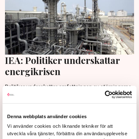
IEA: Politiker underskattar
energikrisen
Politiker underskattar omfattningen av störningarna
på gas- och oljemarknaden. Det menar chefen för
det internationella energiorganet IEA, Fatih Birol.
4 months ago |
Denna webbplats använder cookies
Vi använder cookies och liknande tekniker för att
utveckla våra tjänster, förbättra din användarupplevelse