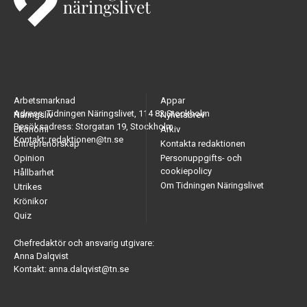
Arbetsmarknad
Appar
Adress: Tidningen Näringslivet, 114 82 Stockholm
Näringsliv
Nyhetsbrev
Besöksadress: Storgatan 19, Stockholm
Ekonomi
Arkiv
Kontakt: redaktionen@tn.se
Entreprenörskap
Kontakta redaktionen
Opinion
Personuppgifts- och
cookiepolicy
Hållbarhet
Om Tidningen Näringslivet
Utrikes
Krönikor
Quiz
Chefredaktör och ansvarig utgivare:
Anna Dalqvist
Kontakt: anna.dalqvist@tn.se