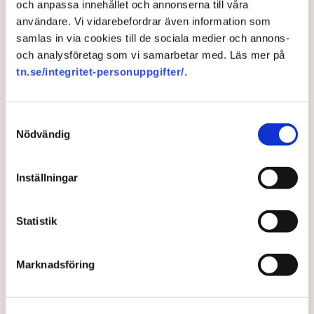
och anpassa innehållet och annonserna till våra
användare. Vi vidarebefordrar även information som
samlas in via cookies till de sociala medier och annons-
och analysföretag som vi samarbetar med. Läs mer på
tn.se/integritet-personuppgifter/
.
Samtyckesval
Nödvändig
Energihöjdaren: ”Bra att
Sverige vill bygga nya
Inställningar
kärnkraftsreaktorer”
Statistik
Det är välkommet att Sverige har ”intagit en stark
ställning i kärnkraftsfrågan”. Det säger Fatih Birol,
chef för Internationella energirådet, till SvD.
Marknadsföring
6 months ago |
Av: Redaktionen