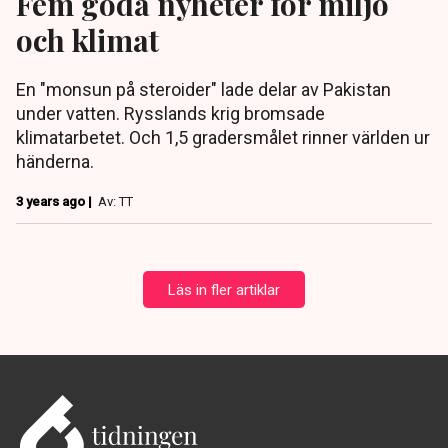
Fem goda nyheter för miljö
och klimat
En "monsun på steroider" lade delar av Pakistan
under vatten. Rysslands krig bromsade
klimatarbetet. Och 1,5 gradersmålet rinner världen ur
händerna.
3 years ago |
Av: TT
Läs in fler artiklar