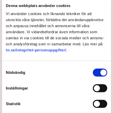
Denna webbplats använder cookies
Vi använder cookies och liknande tekniker för att
utveckla våra tjänster, förbättra din användarupplevelse
och anpassa innehållet och annonserna till våra
användare. Vi vidarebefordrar även information som
samlas in via cookies till de sociala medier och annons-
Pensionärerna som vägrar
och analysföretag som vi samarbetar med. Läs mer på
sluta jobba: ”Jag gör det inte
tn.se/integritet-personuppgifter/
.
för pengarna"
Samtyckesval
Erfarna jobbonärer är attraktiva på arbetsmarknaden
Nödvändig
och nu väljer fler och fler att jobba efter pensionen.
En av dem är Björn Ekman, som har två jobb, trots att
Inställningar
han för tre år sedan trodde att han hade slutat jobba.
”Det är stimulerande”, säger han.
Statistik
2 years ago |
Av: Karin Myrén