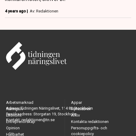
4 years ago |
Av: Redaktionen
Arbetsmarknad
Appar
Adress: Tidningen Näringslivet, 114 82 Stockholm
Näringsliv
Nyhetsbrev
Besöksadress: Storgatan 19, Stockholm
Ekonomi
Arkiv
Kontakt: redaktionen@tn.se
Entreprenörskap
Kontakta redaktionen
Opinion
Personuppgifts- och
cookiepolicy
Hållbarhet