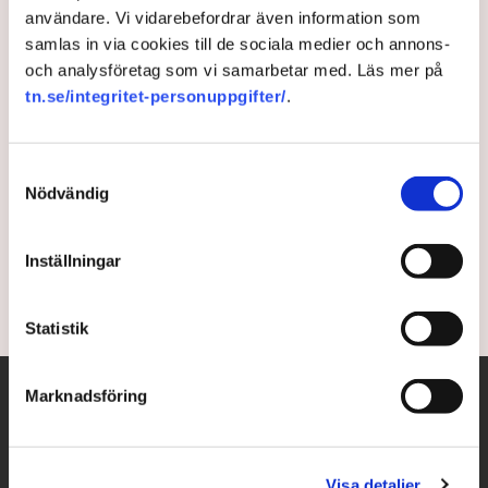
användare. Vi vidarebefordrar även information som
samlas in via cookies till de sociala medier och annons-
Ledare: Blågult samarbete ett
och analysföretag som vi samarbetar med. Läs mer på
tn.se/integritet-personuppgifter/
.
styrkebesked
”I och med detta samarbete så öppnas många
Samtyckesval
möjligheter för Sverige att dra nytta av de ukrainska
Nödvändig
krigserfarenheterna”, skriver Henrik L Barvå på
NWT:s ledarsida.
Inställningar
9 months ago |
Av: Redaktionen
Statistik
Marknadsföring
Visa detaljer