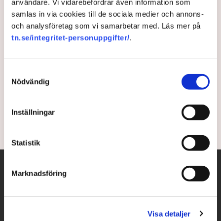
användare. Vi vidarebefordrar även information som
samlas in via cookies till de sociala medier och annons-
Familjekär hjälpreda årets
och analysföretag som vi samarbetar med. Läs mer på
trädgårdskryp
tn.se/integritet-personuppgifter/
.
Ofarlig och nyttig, men missförstådd med ett
Samtyckesval
oförtjänt dåligt rykte. Sällan har ett kryp varit i sånt
Nödvändig
behov av lite extra uppmuntran som tvestjärten –
årets trädgårdskryp.
Inställningar
1 year ago |
Av: TT
Statistik
Marknadsföring
Visa detaljer