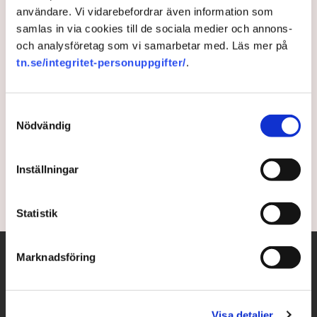
användare. Vi vidarebefordrar även information som
Därför är LKAB-kaoset bara
samlas in via cookies till de sociala medier och annons-
och analysföretag som vi samarbetar med. Läs mer på
början – ”Det är genant”
tn.se/integritet-personuppgifter/
.
Cementkrisen riskerar att följas av en järnmalmskris
efter avslaget på LKAB:s gruvansökan, varnar flera
Samtyckesval
experter. Och det kan vara bara början. Om inte
Nödvändig
tillståndsprocesserna ändras riskerar det att slå hårt
mot både ekonomin – och klimatet.
Inställningar
4 years ago |
Av: Jakob Stenberg , Daniel Mellwing
Statistik
Marknadsföring
Visa detaljer