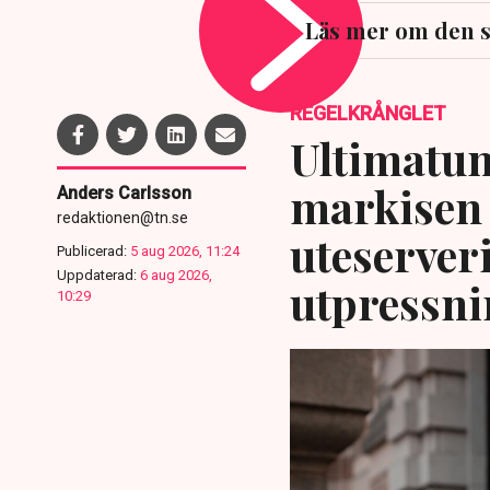
Läs mer om den 
REGELKRÅNGLET
Ultimatum
markisen 
Anders Carlsson
redaktionen@tn.se
uteserver
Publicerad:
5 aug 2026, 11:24
Uppdaterad:
6 aug 2026,
utpressni
10:29