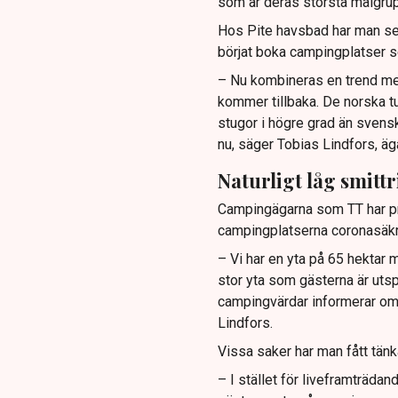
som är deras största målgrupp
Hos Pite havsbad har man set
börjat boka campingplatser s
– Nu kombineras en trend med
kommer tillbaka. De norska tu
stugor i högre grad än svensk
nu, säger Tobias Lindfors, ä
Naturligt låg smittr
Campingägarna som TT har prat
campingplatserna coronasäkra,
– Vi har en yta på 65 hektar 
stor yta som gästerna är uts
campingvärdar informerar om r
Lindfors.
Vissa saker har man fått tänk
– I stället för liveframträda