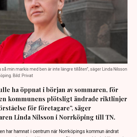
nu så min markis med ben är inte längre tillåten”, säger Linda Nilsson
öping. Bild: Privat
lle ha öppnat i början av sommaren, för
 Men kommunens plötsligt ändrade riktlinjer
förståelse för företagare”, säger
ren Linda Nilsson i Norrköping till TN.
Den har hamnat i centrum när Norrköpings kommun ändrat