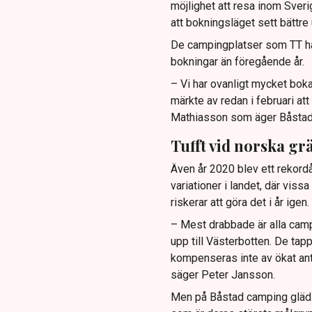
möjlighet att resa inom Sverige
att bokningsläget sett bättre 
De campingplatser som TT har
bokningar än föregående år.
– Vi har ovanligt mycket boka
märkte av redan i februari att
Mathiasson som äger Båstad
Tufft vid norska gr
Även år 2020 blev ett rekordå
variationer i landet, där vis
riskerar att göra det i år igen.
– Mest drabbade är alla camp
upp till Västerbotten. De ta
kompenseras inte av ökat an
säger Peter Jansson.
Men på Båstad camping gläds 