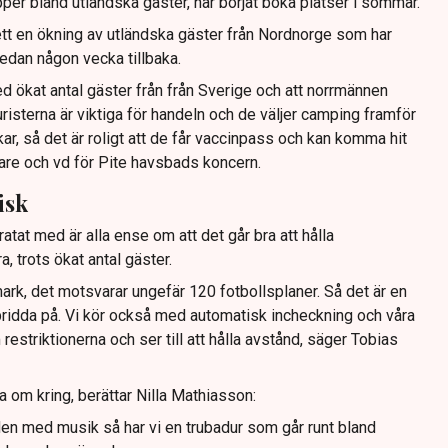
er bland utländska gäster, har börjat boka platser i sommar.
t en ökning av utländska gäster från Nordnorge som har
edan någon vecka tillbaka.
 ökat antal gäster från från Sverige och att norrmännen
risterna är viktiga för handeln och de väljer camping framför
ar, så det är roligt att de får vaccinpass och kan komma hit
gare och vd för Pite havsbads koncern.
isk
at med är alla ense om att det går bra att hålla
 trots ökat antal gäster.
mark, det motsvarar ungefär 120 fotbollsplaner. Så det är en
pridda på. Vi kör också med automatisk incheckning och våra
estriktionerna och ser till att hålla avstånd, säger Tobias
a om kring, berättar Nilla Mathiasson:
nden med musik så har vi en trubadur som går runt bland