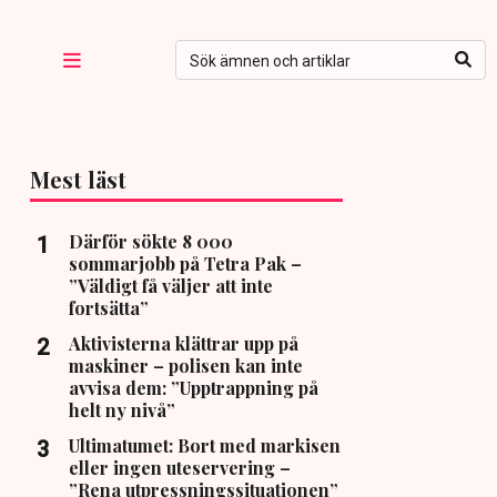
Mest läst
Därför sökte 8 000
sommarjobb på Tetra Pak –
”Väldigt få väljer att inte
fortsätta”
Aktivisterna klättrar upp på
maskiner – polisen kan inte
avvisa dem: ”Upptrappning på
helt ny nivå”
Ultimatumet: Bort med markisen
eller ingen uteservering –
”Rena utpressningssituationen”