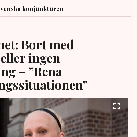
svenska konjunkturen
et: Bort med
eller ingen
ing – ”Rena
ngssituationen”