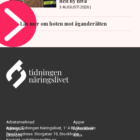
helt ny nivå”
3 AUGUSTI 2026 |
Läs mer om hoten mot äganderätten
Arbetsmarknad
Appar
Adress: Tidningen Näringslivet, 114 82 Stockholm
Näringsliv
Nyhetsbrev
Besöksadress: Storgatan 19, Stockholm
Ekonomi
Arkiv
Kontakt: redaktionen@tn.se