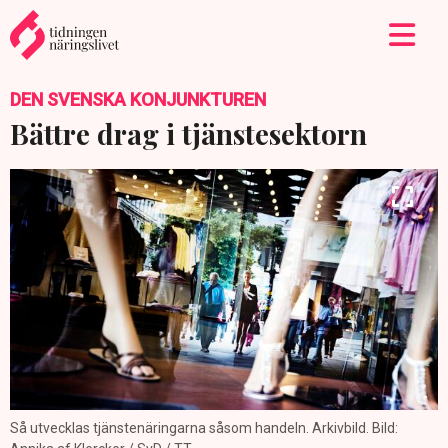
DEN SVENSKA KONJUNKTUREN
Bättre drag i tjänstesektorn
Så utvecklas tjänstenäringarna såsom handeln. Arkivbild. Bild: