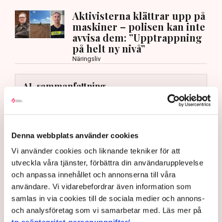
Aktivisterna klättrar upp på
maskiner – polisen kan inte
avvisa dem: ”Upptrappning
på helt ny nivå”
Näringsliv
AI-sammanfattning
Torvtäkten i Grimsås har stoppats av aktivister
sedan 28 juli.
Polisen kritiseras för bristande agerande vid
Denna webbplats använder cookies
aktionerna.
Vi använder cookies och liknande tekniker för att
Polisinspektör Anna-Lena Mann förklarar polisens
utveckla våra tjänster, förbättra din användarupplevelse
agerande på plats.
och anpassa innehållet och annonserna till våra
användare. Vi vidarebefordrar även information som
40 personer misstänks med cirka 120
samlas in via cookies till de sociala medier och annons-
brottsmisstankar kopplade.
Läs mer
och analysföretag som vi samarbetar med. Läs mer på
Polisen använder drönare och uniformerad polis