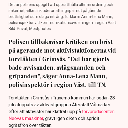
Det är polisens uppgift att upprätthålla allmän ordning och
säkerhet, vilket inkluderar att ingripa mot pågående
brottslighet som olaga intrång, förklarar Anna-Lena Mann,
polisinspektör vid kommunikationsavdelningen i region Väst.
Bild: Privat, Mostphotos
Polisen tillbakavisar kritiken om brist
på agerande mot aktivistaktionerna vid
torvtäkten i Grimsås. ”Det har gjorts
både avvisanden, avlägsnanden och
gripanden”, säger Anna-Lena Mann,
polisinspektör i region Väst, till TN.
Torvtäkten i Grimsås i Tranemo kommun har sedan 28
juli stoppats av aktivistgruppen Återställ Våtmarker
efter att aktivister har klättrat upp på
torvproducenten
Neovas maskiner
, grävt igen diken och spridit
ogräsfrön över täkten.