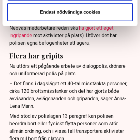
verksamhetsutövaren, eller dennes ordningsvakter, rätt
Endast nödvändiga cookies
att be personer lämna platsen och skydda sin egendom
genom nödvärnsrätt (Svensk Torv uppger att en av
Neovas medarbetare redan ska
ha gjort ett eget
ingripande
mot aktivister på plats). Utöver det har
polisen egna befogenheter att agera.
Flera har gripits
Nu utförs ett pågående arbete av dialogpolis, drönare
och uniformerad polis på plats.
– Det finns i dagsläget ett 40-tal misstänkta personer,
cirka 120 brottsmisstankar och det har gjorts både
avvisanden, avlägsnanden och gripanden, säger Anna-
Lena Mann.
Med stöd av polislagen 13 paragraf kan polisen
beordra bort eller fysiskt flytta personer som stör
allmän ordning, och i vissa fall transportera aktivister
flera mil bort från platsen.