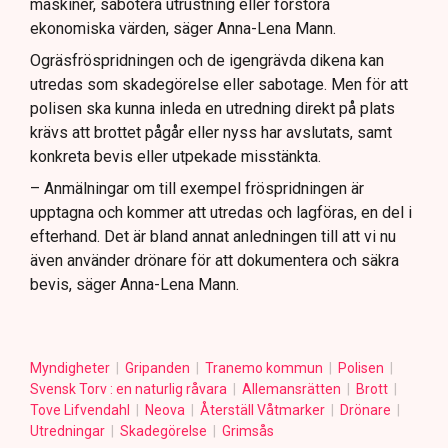
maskiner, sabotera utrustning eller förstöra
ekonomiska värden, säger Anna-Lena Mann.
Ogräsfröspridningen och de igengrävda dikena kan
utredas som skadegörelse eller sabotage. Men för att
polisen ska kunna inleda en utredning direkt på plats
krävs att brottet pågår eller nyss har avslutats, samt
konkreta bevis eller utpekade misstänkta.
– Anmälningar om till exempel fröspridningen är
upptagna och kommer att utredas och lagföras, en del i
efterhand. Det är bland annat anledningen till att vi nu
även använder drönare för att dokumentera och säkra
bevis, säger Anna-Lena Mann.
Myndigheter
Gripanden
Tranemo kommun
Polisen
Svensk Torv : en naturlig råvara
Allemansrätten
Brott
Tove Lifvendahl
Neova
Återställ Våtmarker
Drönare
Utredningar
Skadegörelse
Grimsås