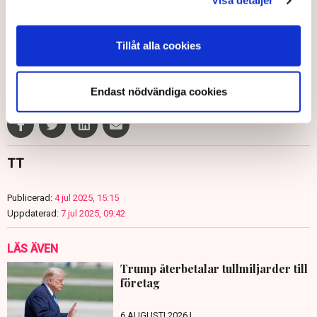
Visa detaljer
Joakim Goksör/TT
Tillåt alla cookies
Tull
Donald Trump
Scott Bessent
Jamieson Greer
Howard Lutnick
USA
Endast nödvändiga cookies
TT
Publicerad:
4 jul 2025, 15:15
Uppdaterad:
7 jul 2025, 09:42
LÄS ÄVEN
Trump återbetalar tullmiljarder till
företag
6 AUGUSTI 2026 |