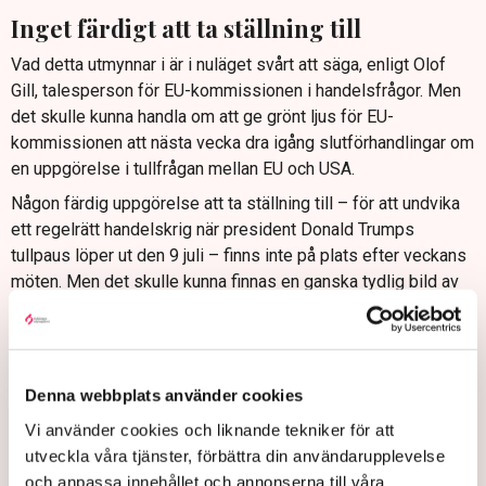
Inget färdigt att ta ställning till
Vad detta utmynnar i är i nuläget svårt att säga, enligt Olof
Gill, talesperson för EU-kommissionen i handelsfrågor. Men
det skulle kunna handla om att ge grönt ljus för EU-
kommissionen att nästa vecka dra igång slutförhandlingar om
en uppgörelse i tullfrågan mellan EU och USA.
Någon färdig uppgörelse att ta ställning till – för att undvika
ett regelrätt handelskrig när president Donald Trumps
tullpaus löper ut den 9 juli – finns inte på plats efter veckans
möten. Men det skulle kunna finnas en ganska tydlig bild av
vad Trumpregeringen kan tänkas gå med på.
– Om medlemsstaterna är villiga att gå med på den
inriktningen kan man sikta på att slutföra en uppgörelse nästa
vecka, säger Gill.
Denna webbplats använder cookies
EU-kommissionen har mandat att förhandla för
Vi använder cookies och liknande tekniker för att
medlemsländerna i handelsfrågor.
utveckla våra tjänster, förbättra din användarupplevelse
och anpassa innehållet och annonserna till våra