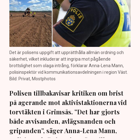
Det är polisens uppgift att upprätthålla allmän ordning och
säkerhet, vilket inkluderar att ingripa mot pågående
brottslighet som olaga intrång, förklarar Anna-Lena Mann,
polisinspektör vid kommunikationsavdelningen i region Väst.
Bild: Privat, Mostphotos
Polisen tillbakavisar kritiken om brist
på agerande mot aktivistaktionerna vid
torvtäkten i Grimsås. ”Det har gjorts
både avvisanden, avlägsnanden och
gripanden”, säger Anna-Lena Mann,
polisinspektör i region Väst, till TN.