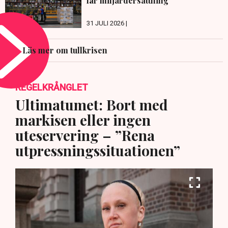
får miljardersättning
31 JULI 2026 |
Läs mer om tullkrisen
REGELKRÅNGLET
Ultimatumet: Bort med
markisen eller ingen
uteservering – ”Rena
utpressningssituationen”