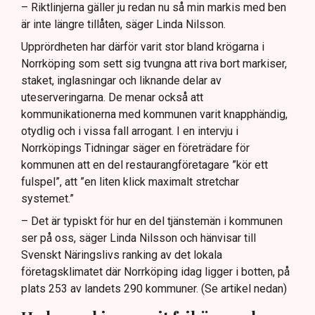
– Riktlinjerna gäller ju redan nu så min markis med ben
är inte längre tillåten, säger Linda Nilsson.
Upprördheten har därför varit stor bland krögarna i
Norrköping som sett sig tvungna att riva bort markiser,
staket, inglasningar och liknande delar av
uteserveringarna. De menar också att
kommunikationerna med kommunen varit knapphändig,
otydlig och i vissa fall arrogant. I en intervju i
Norrköpings Tidningar säger en företrädare för
kommunen att en del restaurangföretagare ”kör ett
fulspel”, att ”en liten klick maximalt stretchar
systemet.”
– Det är typiskt för hur en del tjänstemän i kommunen
ser på oss, säger Linda Nilsson och hänvisar till
Svenskt Näringslivs ranking av det lokala
företagsklimatet där Norrköping idag ligger i botten, på
plats 253 av landets 290 kommuner. (Se artikel nedan)