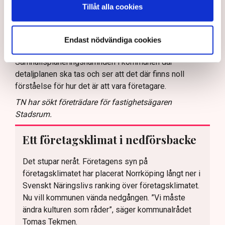
Tillåt alla cookies
– Det blir ett avbräck, naturligtvis. Men jag kan inte ägna
mig åt allt diskuterande fram och tillbaka där det verkar
som att den ena delen av förvaltningen inte vet vad den
Endast nödvändiga cookies
andra gör. Och då sitter jag ändå med i
Samhällsplaneringsnämnden i kommunen där
detaljplanen ska tas och ser att det där finns noll
förståelse för hur det är att vara företagare.
TN har sökt företrädare för fastighetsägaren
Stadsrum.
Ett företagsklimat i nedförsbacke
Det stupar neråt. Företagens syn på
företagsklimatet har placerat Norrköping långt ner i
Svenskt Näringslivs ranking över företagsklimatet.
Nu vill kommunen vända nedgången. ”Vi måste
ändra kulturen som råder”, säger kommunalrådet
Tomas Tekmen.