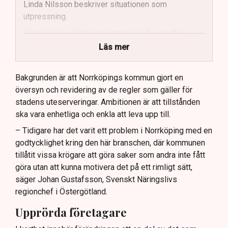
Linda Nilsson beskriver situationen som
utpressning.
Flera krögare kritiserar kommunen för otydlig
kommunikation.
Läs mer
Kommunen vill skapa enhetliga regler för
uteserveringar.
Bakgrunden är att Norrköpings kommun gjort en
översyn och revidering av de regler som gäller för
Lindas Kula ställer in uteserveringen för
stadens uteserveringar. Ambitionen är att tillstånden
sommaren.
ska vara enhetliga och enkla att leva upp till.
– Tidigare har det varit ett problem i Norrköping med en
godtycklighet kring den här branschen, där kommunen
tillåtit vissa krögare att göra saker som andra inte fått
göra utan att kunna motivera det på ett rimligt sätt,
säger Johan Gustafsson, Svenskt Näringslivs
regionchef i Östergötland.
Upprörda företagare