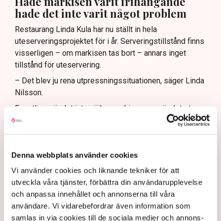
Hade markisen varit frihängande
hade det inte varit något problem
Restaurang Linda Kula har nu ställt in hela
uteserveringsprojektet för i år. Serveringstillstånd finns
visserligen – om markisen tas bort – annars inget
tillstånd för uteservering.
– Det blev ju rena utpressningssituationen, säger Linda
Nilsson.
Egentligen är det inte själva markisen som är det stora
problemet, det är de fyra benen som när markisen är
utfälld vilar på den kommunala marken. Om markisen
hade klarat sig utan stödben, varit frihängande, då hade
Denna webbplats använder cookies
det inte varit något bekymmer med tillstånden.
Vi använder cookies och liknande tekniker för att
– Jag kan ju tycka att det är lite väl hård tillämpning av
utveckla våra tjänster, förbättra din användarupplevelse
de nya riktlinjerna, suckar hon.
och anpassa innehållet och annonserna till våra
De kraftiga protesterna från många av stadens krögare
användare. Vi vidarebefordrar även information som
mot de nya riktlinjerna har fått Norrköpings kommun att
samlas in via cookies till de sociala medier och annons-