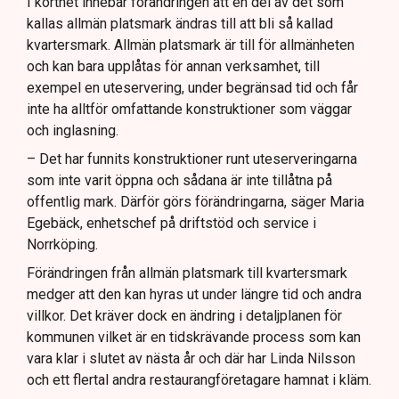
I korthet innebär förändringen att en del av det som
kallas allmän platsmark ändras till att bli så kallad
kvartersmark. Allmän platsmark är till för allmänheten
och kan bara upplåtas för annan verksamhet, till
exempel en uteservering, under begränsad tid och får
inte ha alltför omfattande konstruktioner som väggar
och inglasning.
– Det har funnits konstruktioner runt uteserveringarna
som inte varit öppna och sådana är inte tillåtna på
offentlig mark. Därför görs förändringarna, säger Maria
Egebäck, enhetschef på driftstöd och service i
Norrköping.
Förändringen från allmän platsmark till kvartersmark
medger att den kan hyras ut under längre tid och andra
villkor. Det kräver dock en ändring i detaljplanen för
kommunen vilket är en tidskrävande process som kan
vara klar i slutet av nästa år och där har Linda Nilsson
och ett flertal andra restaurangföretagare hamnat i kläm.