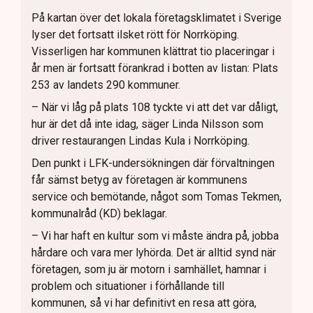
På kartan över det lokala företagsklimatet i Sverige
lyser det fortsatt ilsket rött för Norrköping.
Visserligen har kommunen klättrat tio placeringar i
år men är fortsatt förankrad i botten av listan: Plats
253 av landets 290 kommuner.
– När vi låg på plats 108 tyckte vi att det var dåligt,
hur är det då inte idag, säger Linda Nilsson som
driver restaurangen Lindas Kula i Norrköping.
Den punkt i LFK-undersökningen där förvaltningen
får sämst betyg av företagen är kommunens
service och bemötande, något som Tomas Tekmen,
kommunalråd (KD) beklagar.
– Vi har haft en kultur som vi måste ändra på, jobba
hårdare och vara mer lyhörda. Det är alltid synd när
företagen, som ju är motorn i samhället, hamnar i
problem och situationer i förhållande till
kommunen, så vi har definitivt en resa att göra,