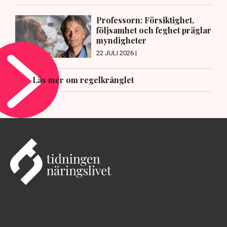
Professorn: Försiktighet,
följsamhet och feghet präglar
myndigheter
22 JULI 2026 |
Läs mer om regelkrånglet