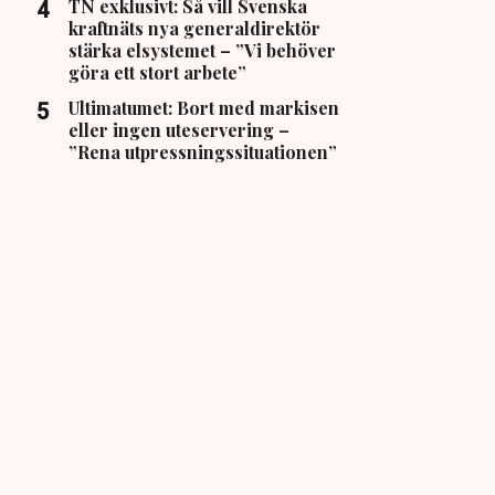
TN exklusivt: Så vill Svenska
kraftnäts nya generaldirektör
stärka elsystemet – ”Vi behöver
göra ett stort arbete”
Ultimatumet: Bort med markisen
eller ingen uteservering –
”Rena utpressningssituationen”