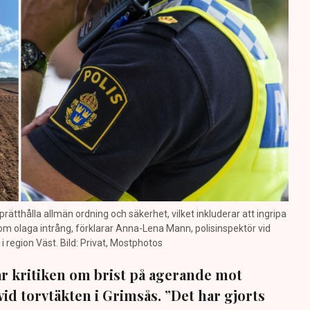
prätthålla allmän ordning och säkerhet, vilket inkluderar att ingripa
m olaga intrång, förklarar Anna-Lena Mann, polisinspektör vid
region Väst. Bild: Privat, Mostphotos
sar kritiken om brist på agerande mot
vid torvtäkten i Grimsås. ”Det har gjorts