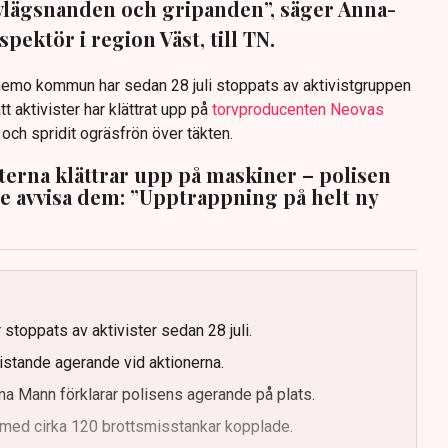
avlägsnanden och gripanden”, säger Anna-
pektör i region Väst, till TN.
anemo kommun har sedan 28 juli stoppats av aktivistgruppen
tt aktivister har klättrat upp på
torvproducenten Neovas
n och spridit ogräsfrön över täkten.
sterna klättrar upp på maskiner – polisen
te avvisa dem: ”Upptrappning på helt ny
g
 stoppats av aktivister sedan 28 juli.
ristande agerande vid aktionerna.
a Mann förklarar polisens agerande på plats.
med cirka 120 brottsmisstankar kopplade.