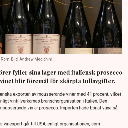
i Rom. Bild: Andrew Medichini
er fyller sina lager med italiensk prosecco
inet blir föremål för skärpta tullavgifter.
ienska exporten av mousserande viner med 41 procent, vilket
enligt vintillverkarnas branschorganisation i Italien. Den
mousserande vin är prosecco. Importen hade börjat växa så
s vinexport går till USA, enligt organisationen, som