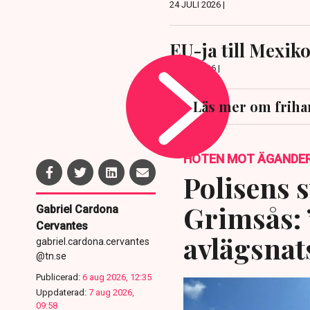
24 JULI 2026 |
EU-ja till Mexiko
8 JULI 2026 |
Läs mer om friha
HOTEN MOT ÄGANDE
Polisens s
Grimsås: 
Gabriel Cardona
Cervantes
avlägsnat
gabriel.cardona.cervantes
@tn.se
Publicerad:
6 aug 2026, 12:35
Uppdaterad:
7 aug 2026,
09:58