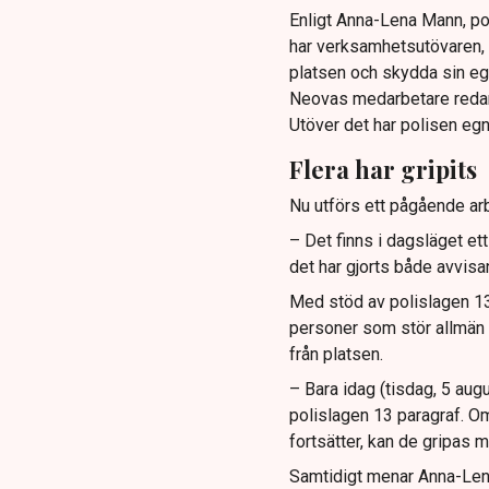
Enligt Anna-Lena Mann, po
har verksamhetsutövaren, 
platsen och skydda sin e
Neovas medarbetare reda
Utöver det har polisen eg
Flera har gripits
Nu utförs ett pågående arb
– Det finns i dagsläget et
det har gjorts både avvis
Med stöd av polislagen 13 
personer som stör allmän or
från platsen.
– Bara idag (tisdag, 5 augu
polislagen 13 paragraf. Om
fortsätter, kan de gripas m
Samtidigt menar Anna-Lena 