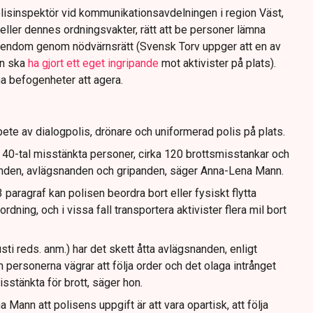
lisinspektör vid kommunikationsavdelningen i region Väst,
eller dennes ordningsvakter, rätt att be personer lämna
gendom genom nödvärnsrätt (Svensk Torv uppger att en av
n ska
ha gjort ett eget ingripande
mot aktivister på plats).
na befogenheter att agera.
ete av dialogpolis, drönare och uniformerad polis på plats.
t 40-tal misstänkta personer, cirka 120 brottsmisstankar och
anden, avlägsnanden och gripanden, säger Anna-Lena Mann.
paragraf kan polisen beordra bort eller fysiskt flytta
dning, och i vissa fall transportera aktivister flera mil bort
sti reds. anm.) har det skett åtta avlägsnanden, enligt
 personerna vägrar att följa order och det olaga intrånget
isstänkta för brott, säger hon.
Mann att polisens uppgift är att vara opartisk, att följa