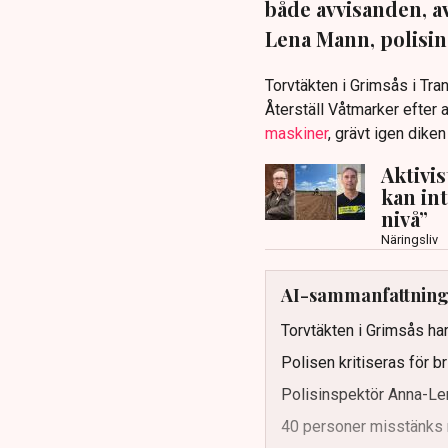
både avvisanden, 
Lena Mann, polisins
Torvtäkten i Grimsås i Tr
Återställ Våtmarker efter a
maskiner
, grävt igen dike
Aktivi
kan in
nivå”
Näringsliv
AI-sammanfattnin
Torvtäkten i Grimsås har
Polisen kritiseras för b
Polisinspektör Anna-Len
40 personer misstänks 