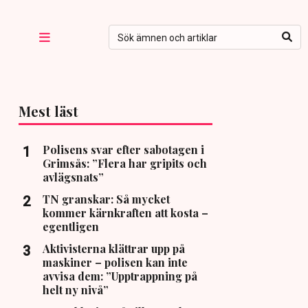
Mest läst
Polisens svar efter sabotagen i
Grimsås: ”Flera har gripits och
avlägsnats”
TN granskar: Så mycket
kommer kärnkraften att kosta –
egentligen
Aktivisterna klättrar upp på
maskiner – polisen kan inte
avvisa dem: ”Upptrappning på
helt ny nivå”