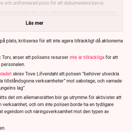
e och uniformerad polis för att dokumentera bevis.
 komplext när det gäller att navigera juridiska rättigheter
Läs mer
 plats, kritiseras för att inte agera tillräckligt då aktionerna
 Torv, anser att polisens resurser
inte är tillräckliga
för att
 personalen.
bladet
skrev Tove Lifvendahl att polisen ”behöver utveckla
da tillståndsgivna verksamheter” mot sabotage, och varnade
jungelns lag”.
tts det om allemansrätten bör ge utrymme för aktivister att
n verksamhet, och om inte polisen borde ha en tydligare
ivat egendom och näringsverksamhet mot den typen av
en.