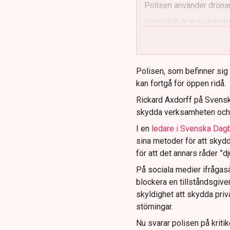
Polisen använder drönar
Samtidigt är polisarbetet
och gränser.
Polisen, som befinner sig på
kan fortgå för öppen ridå.
Rickard Axdorff på Svensk
skydda verksamheten och
I en
ledare i Svenska Dag
sina metoder för att skyd
för att det annars råder ”d
På sociala medier ifrågasä
blockera en tillståndsgive
skyldighet att skydda pr
störningar.
Nu svarar polisen på kritik