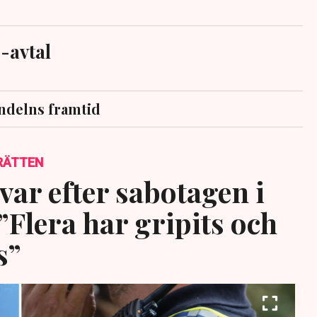
-avtal
ndelns framtid
RÄTTEN
var efter sabotagen i
”Flera har gripits och
s”