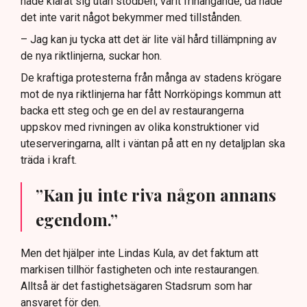
hade klarat sig utan stödben, varit frihängande, då hade
det inte varit något bekymmer med tillstånden.
– Jag kan ju tycka att det är lite väl hård tillämpning av
de nya riktlinjerna, suckar hon.
De kraftiga protesterna från många av stadens krögare
mot de nya riktlinjerna har fått Norrköpings kommun att
backa ett steg och ge en del av restaurangerna
uppskov med rivningen av olika konstruktioner vid
uteserveringarna, allt i väntan på att en ny detaljplan ska
träda i kraft.
”Kan ju inte riva någon annans
egendom.”
Men det hjälper inte Lindas Kula, av det faktum att
markisen tillhör fastigheten och inte restaurangen.
Alltså är det fastighetsägaren Stadsrum som har
ansvaret för den.