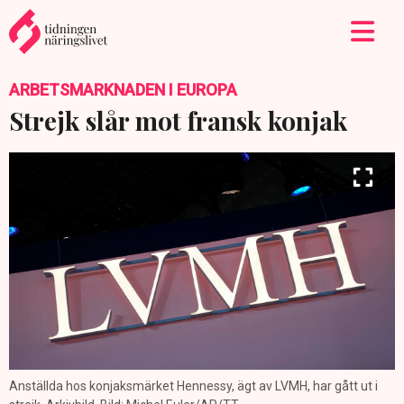
ARBETSMARKNADEN I EUROPA
Strejk slår mot fransk konjak
Anställda hos konjaksmärket Hennessy, ägt av LVMH, har gått ut i