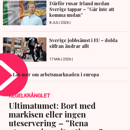
Därför rusar Irland medan
Sverige tappar – ”Går inte att
komma undan”
8 JULI 2026 |
Sverige jobbsämst i EU – dolda
siffran ändrar allt
17 MAJ 2026 |
Läs mer om arbetsmarknaden i europa
REGELKRÅNGLET
Ultimatumet: Bort med
markisen eller ingen
uteservering – ”Rena