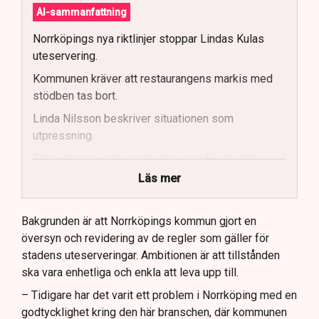
AI-sammanfattning
Norrköpings nya riktlinjer stoppar Lindas Kulas
uteservering.
Kommunen kräver att restaurangens markis med
stödben tas bort.
Linda Nilsson beskriver situationen som
utpressning.
Flera krögare kritiserar kommunen för otydlig
kommunikation.
Läs mer
Kommunen vill skapa enhetliga regler för
uteserveringar.
Bakgrunden är att Norrköpings kommun gjort en
översyn och revidering av de regler som gäller för
Lindas Kula ställer in uteserveringen för
stadens uteserveringar. Ambitionen är att tillstånden
sommaren.
ska vara enhetliga och enkla att leva upp till.
– Tidigare har det varit ett problem i Norrköping med en
godtycklighet kring den här branschen, där kommunen