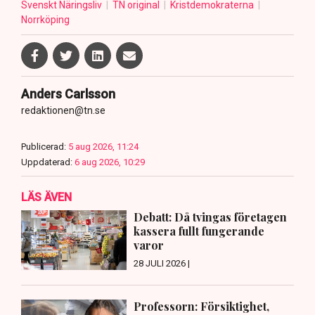
Svenskt Näringsliv
TN original
Kristdemokraterna
Norrköping
Anders Carlsson
redaktionen@tn.se
Publicerad:
5 aug 2026, 11:24
Uppdaterad:
6 aug 2026, 10:29
LÄS ÄVEN
Debatt: Då tvingas företagen
kassera fullt fungerande
varor
28 JULI 2026 |
Professorn: Försiktighet,