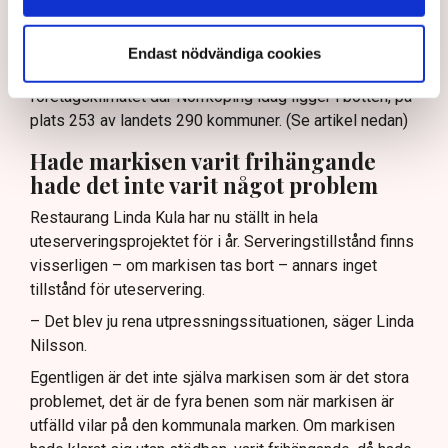
– Det är typiskt för hur en del tjänstemän i kommunen
ser på oss, säger Linda Nilsson och hänvisar till
Endast nödvändiga cookies
Svenskt Näringslivs ranking av det lokala
företagsklimatet där Norrköping idag ligger i botten, på
plats 253 av landets 290 kommuner. (Se artikel nedan)
Hade markisen varit frihängande
hade det inte varit något problem
Restaurang Linda Kula har nu ställt in hela
uteserveringsprojektet för i år. Serveringstillstånd finns
visserligen – om markisen tas bort – annars inget
tillstånd för uteservering.
– Det blev ju rena utpressningssituationen, säger Linda
Nilsson.
Egentligen är det inte själva markisen som är det stora
problemet, det är de fyra benen som när markisen är
utfälld vilar på den kommunala marken. Om markisen