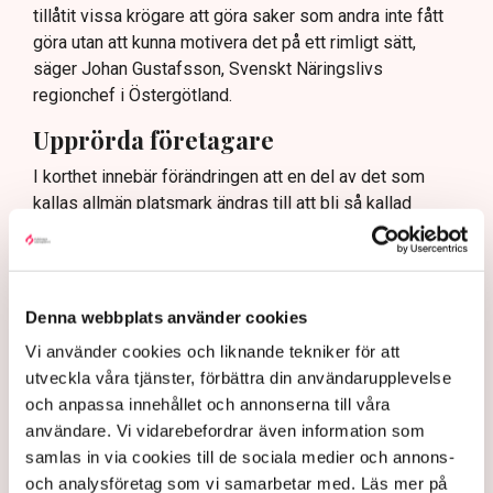
tillåtit vissa krögare att göra saker som andra inte fått
göra utan att kunna motivera det på ett rimligt sätt,
säger Johan Gustafsson, Svenskt Näringslivs
regionchef i Östergötland.
Upprörda företagare
I korthet innebär förändringen att en del av det som
kallas allmän platsmark ändras till att bli så kallad
kvartersmark. Allmän platsmark är till för allmänheten
och kan bara upplåtas för annan verksamhet, till
exempel en uteservering, under begränsad tid och får
inte ha alltför omfattande konstruktioner som väggar
Denna webbplats använder cookies
och inglasning.
Vi använder cookies och liknande tekniker för att
– Det har funnits konstruktioner runt uteserveringarna
utveckla våra tjänster, förbättra din användarupplevelse
som inte varit öppna och sådana är inte tillåtna på
och anpassa innehållet och annonserna till våra
offentlig mark. Därför görs förändringarna, säger Maria
användare. Vi vidarebefordrar även information som
Egebäck, enhetschef på driftstöd och service i
samlas in via cookies till de sociala medier och annons-
Norrköping.
och analysföretag som vi samarbetar med. Läs mer på