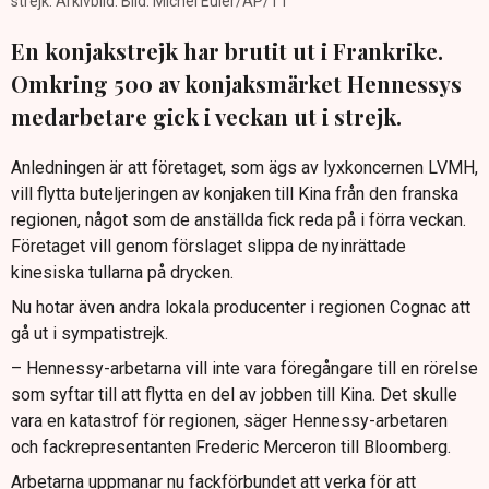
strejk. Arkivbild. Bild: Michel Euler/AP/TT
En konjakstrejk har brutit ut i Frankrike.
Omkring 500 av konjaksmärket Hennessys
medarbetare gick i veckan ut i strejk.
Anledningen är att företaget, som ägs av lyxkoncernen LVMH,
vill flytta buteljeringen av konjaken till Kina från den franska
regionen, något som de anställda fick reda på i förra veckan.
Företaget vill genom förslaget slippa de nyinrättade
kinesiska tullarna på drycken.
Nu hotar även andra lokala producenter i regionen Cognac att
gå ut i sympatistrejk.
– Hennessy-arbetarna vill inte vara föregångare till en rörelse
som syftar till att flytta en del av jobben till Kina. Det skulle
vara en katastrof för regionen, säger Hennessy-arbetaren
och fackrepresentanten Frederic Merceron till Bloomberg.
Arbetarna uppmanar nu fackförbundet att verka för att