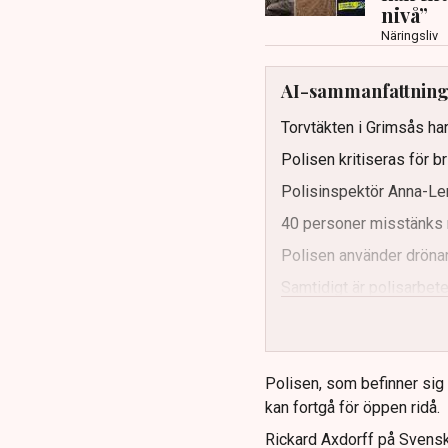
nivå”
Näringsliv
AI-sammanfattnin
Torvtäkten i Grimsås har
Polisen kritiseras för b
Polisinspektör Anna-Len
40 personer misstänks 
Polisen använder drönar
Samtidigt är polisarbetet
och gränser.
Polisen, som befinner sig på
kan fortgå för öppen ridå.
Rickard Axdorff på Svensk