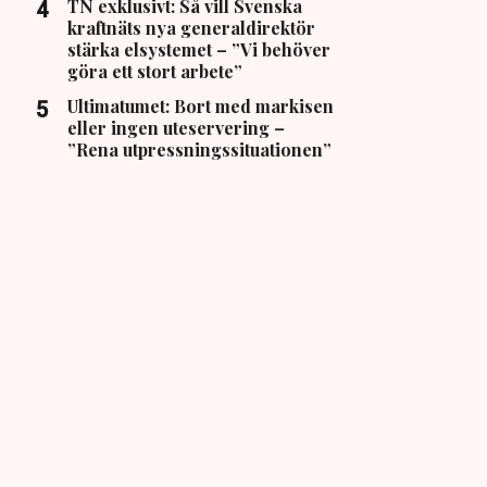
TN exklusivt: Så vill Svenska
kraftnäts nya generaldirektör
stärka elsystemet – ”Vi behöver
göra ett stort arbete”
Ultimatumet: Bort med markisen
eller ingen uteservering –
”Rena utpressningssituationen”