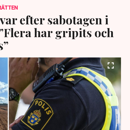
RÄTTEN
var efter sabotagen i
”Flera har gripits och
s”