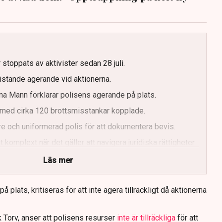
g
 stoppats av aktivister sedan 28 juli.
ristande agerande vid aktionerna.
a Mann förklarar polisens agerande på plats.
med cirka 120 brottsmisstankar kopplade.
e och uniformerad polis för att dokumentera bevis.
 komplext när det gäller att navigera juridiska rättigheter
Läs mer
 plats, kritiseras för att inte agera tillräckligt då aktionerna
 Torv, anser att polisens resurser
inte är tillräckliga
för att