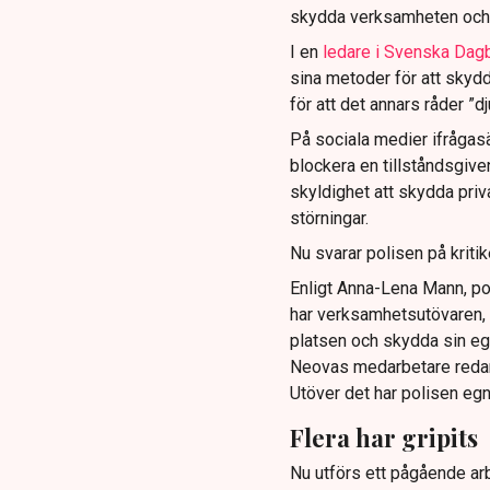
skydda verksamheten och
I en
ledare i Svenska Dag
sina metoder för att skyd
för att det annars råder ”d
På sociala medier ifrågasä
blockera en tillståndsgive
skyldighet att skydda pr
störningar.
Nu svarar polisen på kritik
Enligt Anna-Lena Mann, po
har verksamhetsutövaren, 
platsen och skydda sin e
Neovas medarbetare reda
Utöver det har polisen eg
Flera har gripits
Nu utförs ett pågående arb