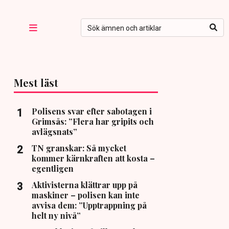
Mest läst
Polisens svar efter sabotagen i
Grimsås: ”Flera har gripits och
avlägsnats”
TN granskar: Så mycket
kommer kärnkraften att kosta –
egentligen
Aktivisterna klättrar upp på
maskiner – polisen kan inte
avvisa dem: ”Upptrappning på
helt ny nivå”