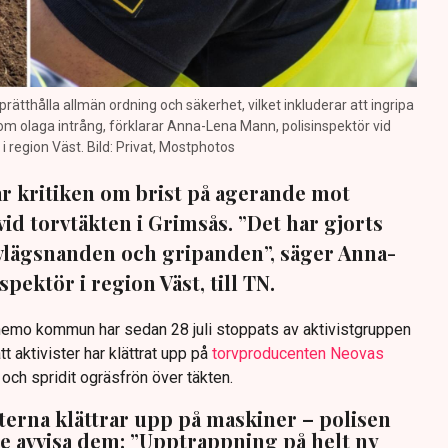
prätthålla allmän ordning och säkerhet, vilket inkluderar att ingripa
m olaga intrång, förklarar Anna-Lena Mann, polisinspektör vid
region Väst. Bild: Privat, Mostphotos
sar kritiken om brist på agerande mot
vid torvtäkten i Grimsås. ”Det har gjorts
avlägsnanden och gripanden”, säger Anna-
pektör i region Väst, till TN.
anemo kommun har sedan 28 juli stoppats av aktivistgruppen
tt aktivister har klättrat upp på
torvproducenten Neovas
n och spridit ogräsfrön över täkten.
sterna klättrar upp på maskiner – polisen
te avvisa dem: ”Upptrappning på helt ny