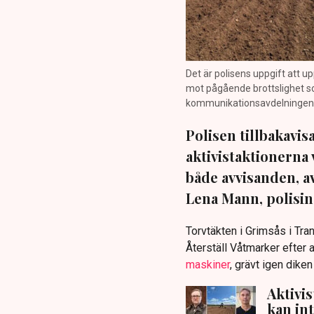
Det är polisens uppgift att up
mot pågående brottslighet so
kommunikationsavdelningen i 
Polisen tillbakavi
aktivistaktionerna 
både avvisanden, 
Lena Mann, polisins
Torvtäkten i Grimsås i Tr
Återställ Våtmarker efter a
maskiner
, grävt igen dike
Aktivi
kan in