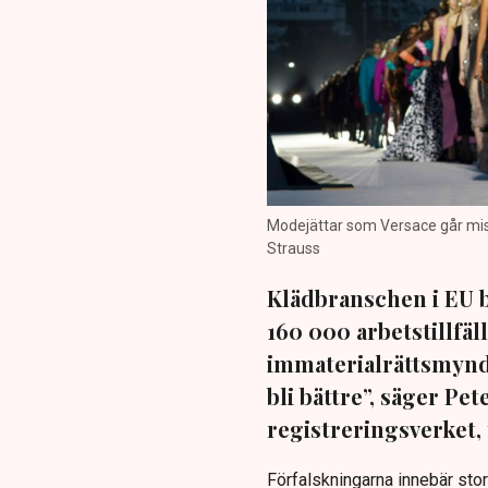
Modejättar som Versace går mist
Strauss
Klädbranschen i EU b
160 000 arbetstillfäl
immaterialrättsmyndi
bli bättre”, säger Pe
registreringsverket, t
Förfalskningarna innebär sto