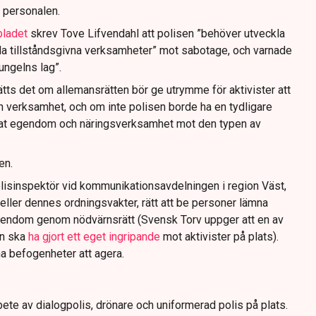
 personalen.
bladet
skrev Tove Lifvendahl att polisen ”behöver utveckla
da tillståndsgivna verksamheter” mot sabotage, och varnade
jungelns lag”.
tts det om allemansrätten bör ge utrymme för aktivister att
n verksamhet, och om inte polisen borde ha en tydligare
ivat egendom och näringsverksamhet mot den typen av
en.
lisinspektör vid kommunikationsavdelningen i region Väst,
eller dennes ordningsvakter, rätt att be personer lämna
gendom genom nödvärnsrätt (Svensk Torv uppger att en av
n ska
ha gjort ett eget ingripande
mot aktivister på plats).
na befogenheter att agera.
ete av dialogpolis, drönare och uniformerad polis på plats.