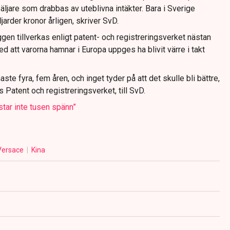
ljare som drabbas av uteblivna intäkter. Bara i Sverige
ljarder kronor årligen, skriver SvD.
en tillverkas enligt patent- och registreringsverket nästan
ed att varorna hamnar i Europa uppges ha blivit värre i takt
te fyra, fem åren, och inget tyder på att det skulle bli bättre,
 Patent och registreringsverket, till SvD.
tar inte tusen spänn”
Versace
Kina