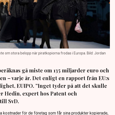
e om stora belopp när piratkopiorna frodas i Europa. Bild: Jordan
eräknas gå miste om 135 miljarder euro och
len – varje år. Det enligt en rapport från EU:s
ghet, EUIPO. ”Inget tyder på att det skulle
ter Hedin, expert hos Patent och
ill SvD.
ra kostnader för de företag som får sina produkter kopierade,