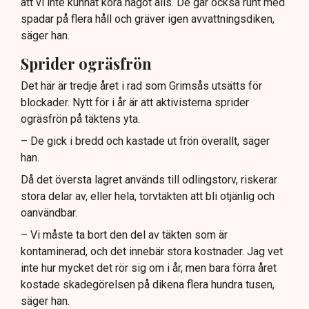
att vi inte kunnat köra något alls. De går också runt med
spadar på flera håll och gräver igen avvattningsdiken,
säger han.
Sprider ogräsfrön
Det här är tredje året i rad som Grimsås utsätts för
blockader. Nytt för i år är att aktivisterna sprider
ogräsfrön på täktens yta.
– De gick i bredd och kastade ut frön överallt, säger
han.
Då det översta lagret används till odlingstorv, riskerar
stora delar av, eller hela, torvtäkten att bli otjänlig och
oanvändbar.
– Vi måste ta bort den del av täkten som är
kontaminerad, och det innebär stora kostnader. Jag vet
inte hur mycket det rör sig om i år, men bara förra året
kostade skadegörelsen på dikena flera hundra tusen,
säger han.