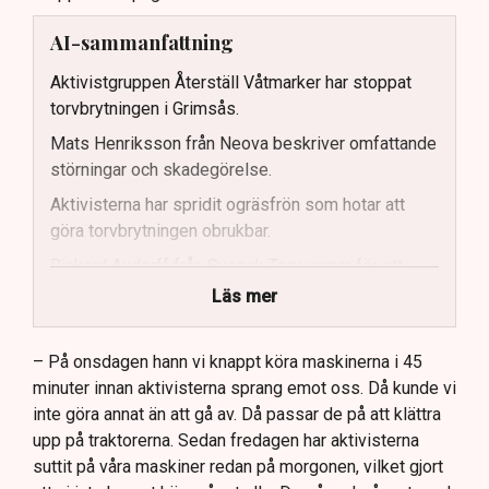
AI-sammanfattning
Aktivistgruppen Återställ Våtmarker har stoppat
torvbrytningen i Grimsås.
Mats Henriksson från Neova beskriver omfattande
störningar och skadegörelse.
Aktivisterna har spridit ogräsfrön som hotar att
göra torvbrytningen obrukbar.
Rickard Axdorff från Svensk Torv varnar för ett
stort ekonomiskt sabotage.
Läs mer
Dialogpolisen på plats står maktlös inför
aktivisternas handlingar.
– På onsdagen hann vi knappt köra maskinerna i 45
minuter innan aktivisterna sprang emot oss. Då kunde vi
Frågor kvarstår om finansiering av illegal aktivism.
inte göra annat än att gå av. Då passar de på att klättra
upp på traktorerna. Sedan fredagen har aktivisterna
suttit på våra maskiner redan på morgonen, vilket gjort