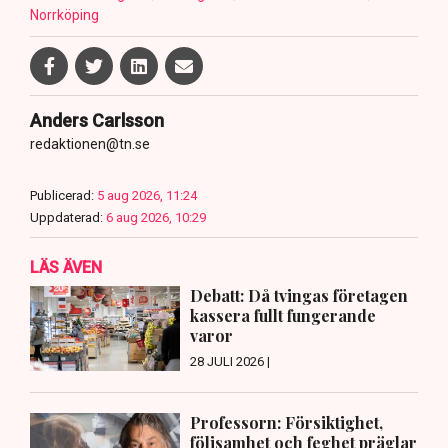
Norrköping
Anders Carlsson
redaktionen@tn.se
Publicerad:
5 aug 2026, 11:24
Uppdaterad:
6 aug 2026, 10:29
LÄS ÄVEN
Debatt: Då tvingas företagen
kassera fullt fungerande
varor
28 JULI 2026 |
Professorn: Försiktighet,
följsamhet och feghet präglar