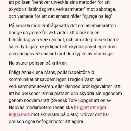
att polisen ”behöver utveckla sina metoder för att
skydda tillståndsgivna verksamheter” mot sabotage,
och varnade för att det annars råder ”djungelns lag”.
På sociala medier ifrågasätts det om allemansrätten
bör ge utrymme för aktivister att blockera en
tillståndsgiven verksamhet, och om inte polisen borde
ha en tydligare skyldighet att skydda privat egendom
och näringsverksamhet mot den typen av störningar.
Nu svarar polisen på kritiken.
Enligt Anna-Lena Mann, polisinspektör vid
kommunikationsavdelningen i region Väst, har
verksamhetsutövaren, eller dennes ordningsvakter, rätt
att be personer lämna platsen och skydda sin egendom
genom nödvärnsrätt (Svensk Torv uppger att en av
Neovas medarbetare redan ska
ha gjort ett eget
ingripande
mot aktivister på plats). Utöver det har
polisen egna befogenheter att agera.