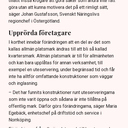
tillåtit vissa krögare att göra saker som andra inte fått
göra utan att kunna motivera det på ett rimligt sätt,
säger Johan Gustafsson, Svenskt Näringslivs
regionchef i Östergötland.
Upprörda företagare
I korthet innebär förändringen att en del av det som
kallas allmän platsmark ändras till att bli så kallad
kvartersmark. Allmän platsmark är till för allmänheten
och kan bara upplåtas för annan verksamhet, till
exempel en uteservering, under begränsad tid och får
inte ha alltför omfattande konstruktioner som väggar
och inglasning.
– Det har funnits konstruktioner runt uteserveringarna
som inte varit öppna och sådana är inte tillåtna på
offentlig mark. Därför görs förändringarna, säger Maria
Egebäck, enhetschef på driftstöd och service i
Norrköping.