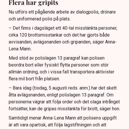
Flera har gripits
Nu utförs ett pågående arbete av dialogpolis, drönare
och uniformerad polis på plats.
– Det finns i dagsläget ett 40-tal misstänkta personer,
cirka 120 brottsmisstankar och det har gjorts både
avvisanden, avlägsnanden och gripanden, säger Anna-
Lena Mann.
Med stöd av polislagen 13 paragraf kan polisen
beordra bort eller fysiskt flytta personer som stör
allmän ordning, och i vissa fall transportera aktivister
flera mil bort från platsen.
– Bara idag (tisdag, 5 augusti reds. anm.) har det skett
åtta avlägsnanden, enligt polislagen 13 paragraf. Om
personerna vägrar att följa order och det olaga intrånget
fortsätter, kan de gripas misstänkta för brott, säger hon.
Samtidigt menar Anna-Lena Mann att polisens uppgift
är att vara opartisk, att följa lagstiftningen och att