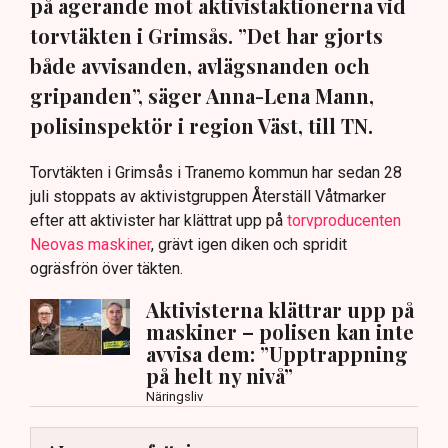
på agerande mot aktivistaktionerna vid
torvtäkten i Grimsås. ”Det har gjorts
både avvisanden, avlägsnanden och
gripanden”, säger Anna-Lena Mann,
polisinspektör i region Väst, till TN.
Torvtäkten i Grimsås i Tranemo kommun har sedan 28
juli stoppats av aktivistgruppen Återställ Våtmarker
efter att aktivister har klättrat upp på
torvproducenten
Neovas maskiner
, grävt igen diken och spridit
ogräsfrön över täkten.
Aktivisterna klättrar upp på
maskiner – polisen kan inte
avvisa dem: ”Upptrappning
på helt ny nivå”
Näringsliv