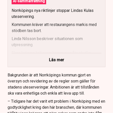
AI-sammanfattning
Norrköpings nya riktlinjer stoppar Lindas Kulas
uteservering.
Kommunen kräver att restaurangens markis med
stödben tas bort.
Linda Nilsson beskriver situationen som
utpressning.
Flera krögare kritiserar kommunen för otydlig
kommunikation.
Läs mer
Kommunen vill skapa enhetliga regler för
uteserveringar.
Bakgrunden är att Norrköpings kommun gjort en
översyn och revidering av de regler som gäller för
Lindas Kula ställer in uteserveringen för
stadens uteserveringar. Ambitionen är att tillstånden
sommaren.
ska vara enhetliga och enkla att leva upp till.
– Tidigare har det varit ett problem i Norrköping med en
godtycklighet kring den här branschen, där kommunen