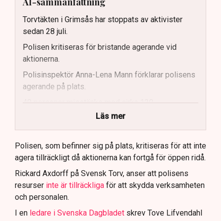
AI-sammanfattning
Torvtäkten i Grimsås har stoppats av aktivister
sedan 28 juli.
Polisen kritiseras för bristande agerande vid
aktionerna.
Polisinspektör Anna-Lena Mann förklarar polisens
agerande på plats.
40 personer misstänks med cirka 120
brottsmisstankar kopplade.
Läs mer
Polisen använder drönare och uniformerad polis
för att dokumentera bevis.
Polisen, som befinner sig på plats, kritiseras för att inte
agera tillräckligt då aktionerna kan fortgå för öppen ridå.
Samtidigt är polisarbetet komplext när det gäller
att navigera juridiska rättigheter och gränser.
Rickard Axdorff på Svensk Torv, anser att polisens
resurser
inte är tillräckliga
för att skydda verksamheten
och personalen.
I en
ledare i Svenska Dagbladet
skrev Tove Lifvendahl