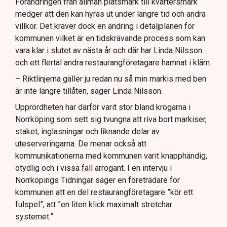
Förändringen från allmän platsmark till kvartersmark
medger att den kan hyras ut under längre tid och andra
villkor. Det kräver dock en ändring i detaljplanen för
kommunen vilket är en tidskrävande process som kan
vara klar i slutet av nästa år och där har Linda Nilsson
och ett flertal andra restaurangföretagare hamnat i kläm.
– Riktlinjerna gäller ju redan nu så min markis med ben
är inte längre tillåten, säger Linda Nilsson.
Upprördheten har därför varit stor bland krögarna i
Norrköping som sett sig tvungna att riva bort markiser,
staket, inglasningar och liknande delar av
uteserveringarna. De menar också att
kommunikationerna med kommunen varit knapphändig,
otydlig och i vissa fall arrogant. I en intervju i
Norrköpings Tidningar säger en företrädare för
kommunen att en del restaurangföretagare ”kör ett
fulspel”, att ”en liten klick maximalt stretchar
systemet.”