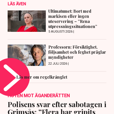
LÄS ÄVEN
Ultimatumet: Bort med
markisen eller ingen
uteservering – ”Rena
utpressningssituationen”
5 AUGUSTI 2026 |
Professorn: Försiktighet,
följsamhet och feghet präglar
myndigheter
22 JULI 2026 |
Läs mer om regelkrånglet
HOTEN MOT ÄGANDERÄTTEN
Polisens svar efter sabotagen i
Grimsås: ”Flera har gripits