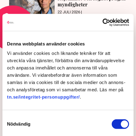
myndigheter
22 JULI 2026 |
Läs mer om regelkrånglet
Denna webbplats använder cookies
REGELKRÅNGLET
Vi använder cookies och liknande tekniker för att
Debatt: Då tvingas företagen
utveckla våra tjänster, förbättra din användarupplevelse
kassera fullt fungerande
och anpassa innehållet och annonserna till våra
användare. Vi vidarebefordrar även information som
varor
samlas in via cookies till de sociala medier och annons-
och analysföretag som vi samarbetar med. Läs mer på
tn.se/integritet-personuppgifter/
.
Samtyckesval
Nödvändig