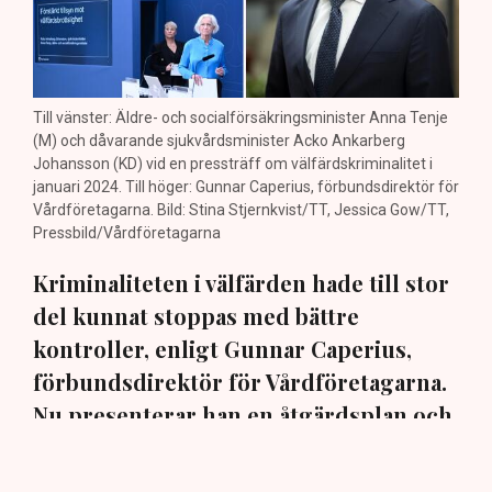
Till vänster: Äldre- och socialförsäkringsminister Anna Tenje
(M) och dåvarande sjukvårdsminister Acko Ankarberg
Johansson (KD) vid en pressträff om välfärdskriminalitet i
januari 2024. Till höger: Gunnar Caperius, förbundsdirektör för
Vårdföretagarna. Bild: Stina Stjernkvist/TT, Jessica Gow/TT,
Pressbild/Vårdföretagarna
Kriminaliteten i välfärden hade till stor
del kunnat stoppas med bättre
kontroller, enligt Gunnar Caperius,
förbundsdirektör för Vårdföretagarna.
Nu presenterar han en åtgärdsplan och
varnar politiken för att tappa fokus. ”Då
kommer det att lamslå allt annat arbete