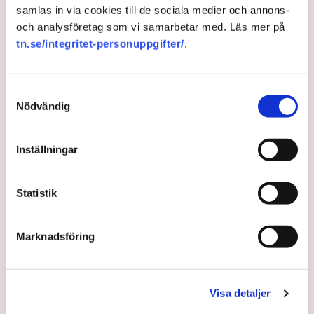
samlas in via cookies till de sociala medier och annons-
och analysföretag som vi samarbetar med. Läs mer på
El
Ekonomi
Eksjö kommun
Vattenfall
tn.se/integritet-personuppgifter/
.
Samtyckesval
Nödvändig
TT
Publicerad:
3 apr 2023, 20:00
Inställningar
Uppdaterad:
4 apr 2023, 07:36
Statistik
LÄS ÄVEN
TN exklusivt: Så vill Svenska
kraftnäts nya generaldirektör
Marknadsföring
stärka elsystemet – ”Vi behöver
göra ett stort arbete”
7 AUGUSTI 2026 |
Visa detaljer
Värme och torka pressar Europas