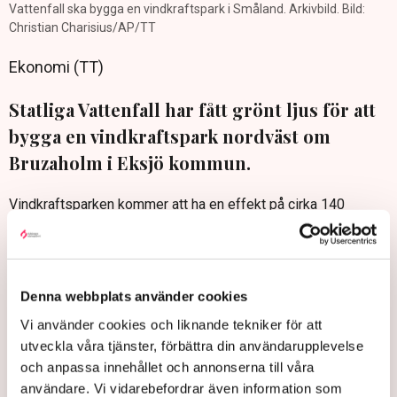
Vattenfall ska bygga en vindkraftspark i Småland. Arkivbild. Bild:
Christian Charisius/AP/TT
Ekonomi (TT)
Statliga Vattenfall har fått grönt ljus för att
bygga en vindkraftspark nordväst om
Bruzaholm i Eksjö kommun.
Vindkraftsparken kommer att ha en effekt på cirka 140
megawatt och en årlig produktion motsvarande hushållselen
för cirka 90 000 hem.
Totalt handlar det om 21 vindkraftverk med en totalhöjd på
240 meter.
Denna webbplats använder cookies
Byggprojektet beräknas starta nu i sommar och parken
Vi använder cookies och liknande tekniker för att
förväntas att tas i drift under 2025, enligt ett
utveckla våra tjänster, förbättra din användarupplevelse
pressmeddelande från Vattenfall.
och anpassa innehållet och annonserna till våra
användare. Vi vidarebefordrar även information som