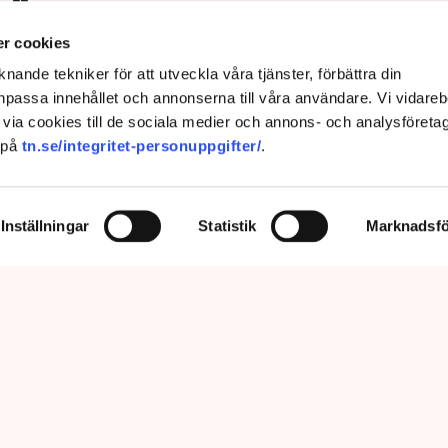
s”
r cookies
nande tekniker för att utveckla våra tjänster, förbättra din
passa innehållet och annonserna till våra användare. Vi vidareb
via cookies till de sociala medier och annons- och analysföreta
 på
tn.se/integritet-personuppgifter/
.
Inställningar
Statistik
Marknadsfö
prätthålla allmän ordning och säkerhet, vilket inkluderar att ingripa
m olaga intrång, förklarar Anna-Lena Mann, polisinspektör vid