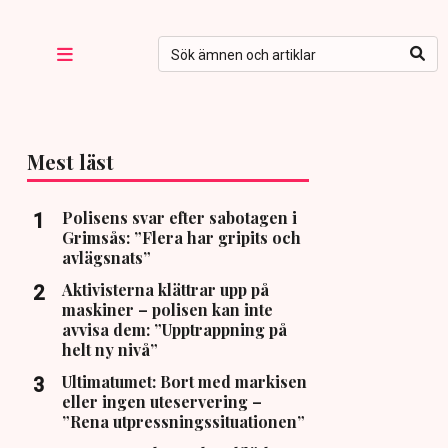
Mest läst
Polisens svar efter sabotagen i
Grimsås: ”Flera har gripits och
avlägsnats”
Aktivisterna klättrar upp på
maskiner – polisen kan inte
avvisa dem: ”Upptrappning på
helt ny nivå”
Ultimatumet: Bort med markisen
eller ingen uteservering –
”Rena utpressningssituationen”