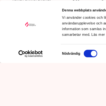
avlägsnat
gabriel.cardona.cervantes
@tn.se
Denna webbplats använde
Publicerad:
6 aug 2026, 12:35
Vi använder cookies och lik
Uppdaterad:
7 aug 2026,
09:58
användarupplevelse och an
information som samlas in 
samarbetar med. Läs mer
Samtyckesval
Nödvändig
Det är polisens uppgift att up
mot pågående brottslighet so