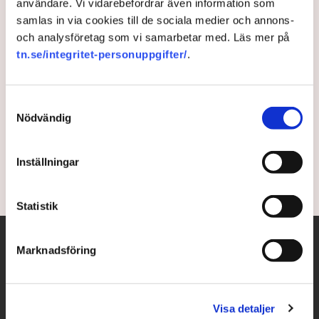
användare. Vi vidarebefordrar även information som
samlas in via cookies till de sociala medier och annons-
Stopp för tomatodling – över
och analysföretag som vi samarbetar med. Läs mer på
100 tvingas sluta
tn.se/integritet-personuppgifter/
.
En av Sveriges största tomatodlare, Frövi Greenery i
Samtyckesval
Lindesbergs kommun, tvingas stoppa produktionen
Nödvändig
på obestämd tid på grund av problem med värmen,
rapporterar SVT Örebro.
Inställningar
1 year ago |
Av: TT
Statistik
Marknadsföring
Visa detaljer