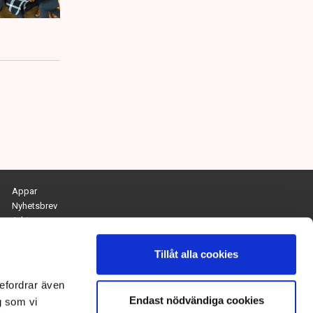
Appar
Nyhetsbrev
Arkiv
Kontakta redaktionen
Personuppgifts- och cookiepolicy
Tillåt alla cookies
Om Tidningen Näringslivet
efordrar även
Endast nödvändiga cookies
Chefredaktör och ansvarig utgivare:
g som vi
Anna Dalqvist