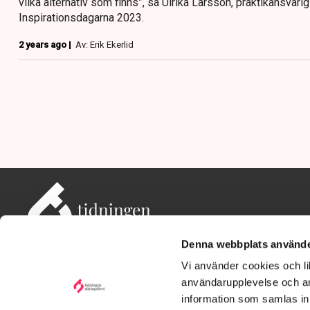
vilka alternativ som finns”, sa Ulrika Larsson, praktikansvar
Inspirationsdagarna 2023.
2 years ago |
Av: Erik Ekerlid
Denna webbplats använde
Vi använder cookies och lik
användarupplevelse och an
information som samlas in 
Adress: Tidningen Näringslivet, 114 82 Stockholm