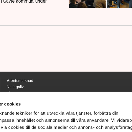
ig i Gävle kommun, under
Arbetsmarknad
Näringsliv
Ekonomi
Entreprenörskap
r cookies
Opinion
Hållbarhet
nande tekniker för att utveckla våra tjänster, förbättra din
Utrikes
passa innehållet och annonserna till våra användare. Vi vidareb
Krönikor
via cookies till de sociala medier och annons- och analysföreta
Quiz