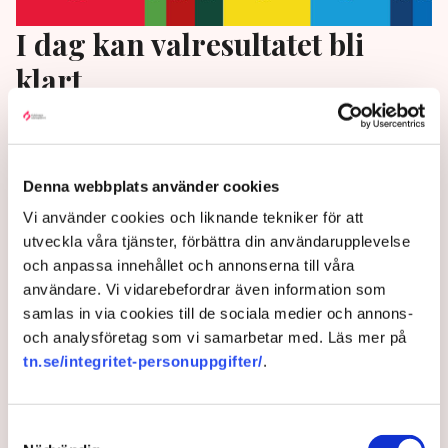
I dag kan valresultatet bli
klart
I dag kan det avgöras vilket block som vinner
riksdagsvalet, och om det blir lag Kristersson eller
lag Andersson som får bilda regering. Allt hänger på
Denna webbplats använder cookies
de sista rösterna som börjar räknas nu på
Vi använder cookies och liknande tekniker för att
morgonen.
utveckla våra tjänster, förbättra din användarupplevelse
och anpassa innehållet och annonserna till våra
3 years ago |
Av: TT
användare. Vi vidarebefordrar även information som
samlas in via cookies till de sociala medier och annons-
och analysföretag som vi samarbetar med. Läs mer på
tn.se/integritet-personuppgifter/
.
Samtyckesval