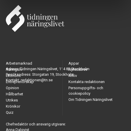
Arbetsmarknad
Appar
Adress: Tidningen Näringslivet, 114 82 Stockholm
Näringsliv
Nyhetsbrev
Besöksadress: Storgatan 19, Stockholm
Ekonomi
Arkiv
Kontakt: redaktionen@tn.se
Entreprenörskap
Kontakta redaktionen
Opinion
Personuppgifts- och
cookiepolicy
Hållbarhet
Om Tidningen Näringslivet
Utrikes
Krönikor
Quiz
Chefredaktör och ansvarig utgivare:
Anna Dalqvist