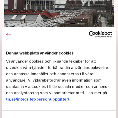
Oväntat dystert i tysk
ekonomi
Denna webbplats använder cookies
Affärsklimatet i Tyskland, EU:s ekonomiska motor,
försämras oväntat mycket enligt ett månatligt index
Vi använder cookies och liknande tekniker för att
från det tyska analysinstitutet Ifo.
utveckla våra tjänster, förbättra din användarupplevelse
och anpassa innehållet och annonserna till våra
1 year ago |
Av: TT
användare. Vi vidarebefordrar även information som
samlas in via cookies till de sociala medier och annons-
och analysföretag som vi samarbetar med. Läs mer på
tn.se/integritet-personuppgifter/
.
Samtyckesval