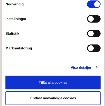
Nödvändig
Inställningar
Tysk botten kan ha passerats
Statistik
Det kommer signaler om att botten i den tyska
Marknadsföring
ekonomins recession kan ha passerats.
1 year ago |
Av: TT
Visa detaljer
Tillåt alla cookies
Endast nödvändiga cookies