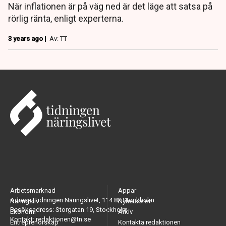
När inflationen är på väg ned är det läge att satsa på
rörlig ränta, enligt experterna.
3 years ago |
Av: TT
Arbetsmarknad
Appar
Adress: Tidningen Näringslivet, 114 82 Stockholm
Näringsliv
Nyhetsbrev
Besöksadress: Storgatan 19, Stockholm
Ekonomi
Arkiv
Kontakt: redaktionen@tn.se
Entreprenörskap
Kontakta redaktionen