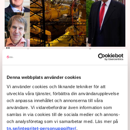
Öppningen – Trump kan
vända om EU-tullarna:
”Maskerar reträtt”
Denna webbplats använder cookies
Vi använder cookies och liknande tekniker för att
EU behöver naturgas, som finns i USA. Ett färskt
utveckla våra tjänster, förbättra din användarupplevelse
uttalande från Donald Trump öppnar nu för att han
och anpassa innehållet och annonserna till våra
kan komma att backa om EU importerar mer energi.
användare. Vi vidarebefordrar även information som
”Han försöker maskera sin reträtt”, säger ekonomen
samlas in via cookies till de sociala medier och annons-
Claes Hemberg till TN.
och analysföretag som vi samarbetar med. Läs mer på
1 year ago |
Av: Pontus Nyman
tn.se/integritet-personuppgifter/
.