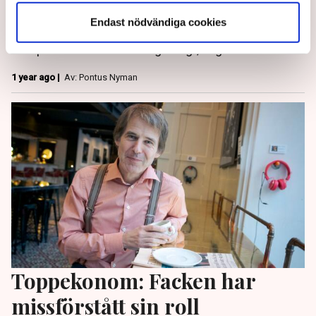
och bilexperten Claes Hemberg. ”Man kan skylla på
Endast nödvändiga cookies
många saker men det kommer inte hjälpa. Den
europeiska bilindustrin är gubbig”, säger han till TN.
1 year ago |
Av: Pontus Nyman
Toppekonom: Facken har
missförstått sin roll