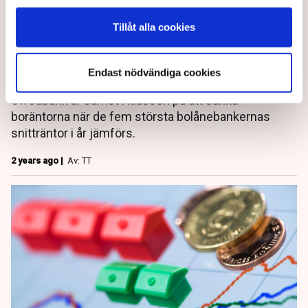
Tillåt alla cookies
Största bolånebanken sämst
på att sänka räntan
Endast nödvändiga cookies
Swedbank är sämst i klassen på att sänka
boräntorna när de fem största bolånebankernas
snitträntor i år jämförs.
2 years ago |
Av: TT