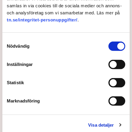
samlas in via cookies till de sociala medier och annons-
och analysföretag som vi samarbetar med. Läs mer på
Skattefritt ISK kan locka
tn.se/integritet-personuppgifter/
.
banker höja sparräntan
Samtyckesval
Det skattefria sparande på ISK kan ge en huggsexa
Nödvändig
om spararnas pengar.
Inställningar
1 year ago |
Av: TT
Statistik
Marknadsföring
Visa detaljer