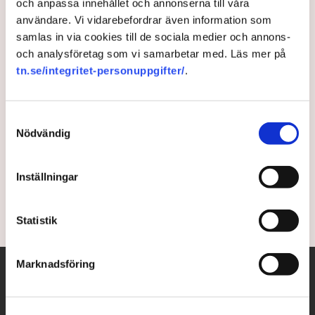
och anpassa innehållet och annonserna till våra
användare. Vi vidarebefordrar även information som
samlas in via cookies till de sociala medier och annons-
och analysföretag som vi samarbetar med. Läs mer på
Ny ukrainsk kärnkraft ”så
tn.se/integritet-personuppgifter/
.
fort kriget är över”
Samtyckesval
Flera nya kärnreaktorer planerar att byggas i Ukraina
Nödvändig
så fort kriget är över. Det meddelar det statliga
ukrainska energibolaget Energoatom, skriver
NyTeknik.
Inställningar
4 years ago |
Av: Redaktionen
Statistik
Marknadsföring