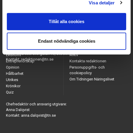
Visa detaljer
Tillåt alla cookies
Endast nödvändiga cookies
Arbetsmarknad
Appar
Adress: Tidningen Näringslivet, 114 82 Stockholm
Näringsliv
Nyhetsbrev
Besöksadress: Storgatan 19, Stockholm
Ekonomi
Arkiv
Kontakt: redaktionen@tn.se
Entreprenörskap
Kontakta redaktionen
Opinion
Personuppgifts- och
cookiepolicy
Hållbarhet
Om Tidningen Näringslivet
Utrikes
Krönikor
Quiz
Chefredaktör och ansvarig utgivare:
Anna Dalqvist
Kontakt: anna.dalqvist@tn.se