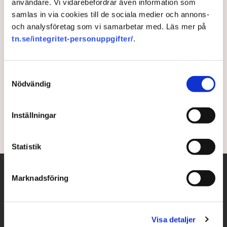
användare. Vi vidarebefordrar även information som
samlas in via cookies till de sociala medier och annons-
Massindustrin bakom
och analysföretag som vi samarbetar med. Läs mer på
svenskarnas testande
tn.se/integritet-personuppgifter/
.
Sedan pandemin bröt ut i Sverige har 16,8 miljoner
Samtyckesval
provrör i plastpåsar forslats av taxichaufförer och
Nödvändig
färdtjänstpersonal. Och uppskalningen av
testkapaciteten fortsätter.
Inställningar
4 years ago |
Av: TT
Statistik
Marknadsföring
Visa detaljer