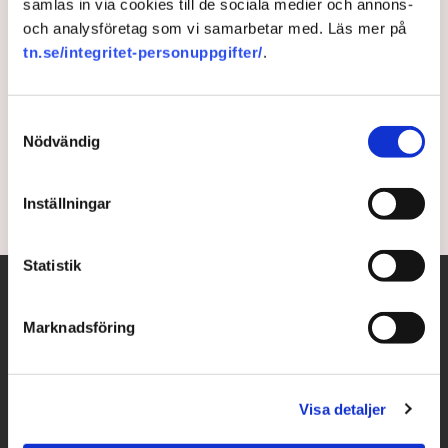
samlas in via cookies till de sociala medier och annons-
och analysföretag som vi samarbetar med. Läs mer på
Konsumentverket: Förbjud all
tn.se/integritet-personuppgifter/
.
telefonförsäljning
Samtyckesval
Konsumentverket föreslår att telefonförsäljning
Nödvändig
totalförbjuds.
11 months ago |
Av: TT
Inställningar
Statistik
Marknadsföring
Visa detaljer