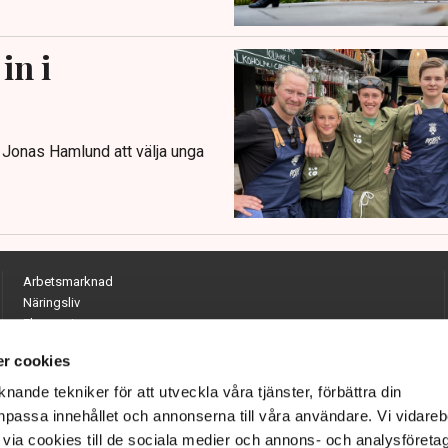
in i
n Jonas Hamlund att välja unga
Arbetsmarknad
Näringsliv
Ekonomi
Entreprenörskap
r cookies
Opinion
Hållbarhet
nande tekniker för att utveckla våra tjänster, förbättra din
Utrikes
passa innehållet och annonserna till våra användare. Vi vidareb
Krönikor
via cookies till de sociala medier och annons- och analysföreta