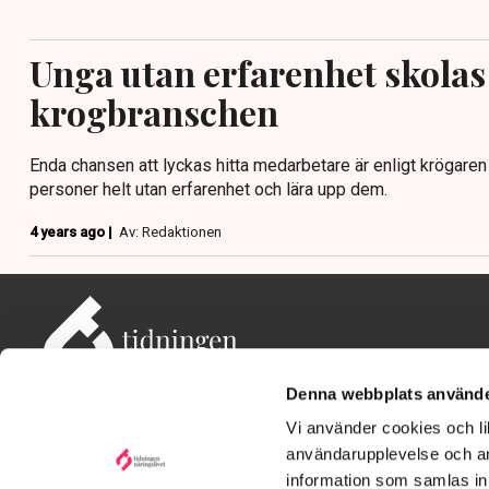
Unga utan erfarenhet skolas 
krogbranschen
Enda chansen att lyckas hitta medarbetare är enligt krögare
personer helt utan erfarenhet och lära upp dem.
4 years ago |
Av: Redaktionen
Denna webbplats använde
Vi använder cookies och lik
användarupplevelse och an
information som samlas in 
Adress: Tidningen Näringslivet, 114 82 Stockholm