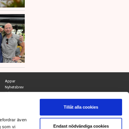
Appar
Nyhetsbrev
Arkiv
Kontakta redaktionen
Personuppgifts- och cookiepolicy
Tillåt alla cookies
Om Tidningen Näringslivet
efordrar även
Endast nödvändiga cookies
Chefredaktör och ansvarig utgivare:
g som vi