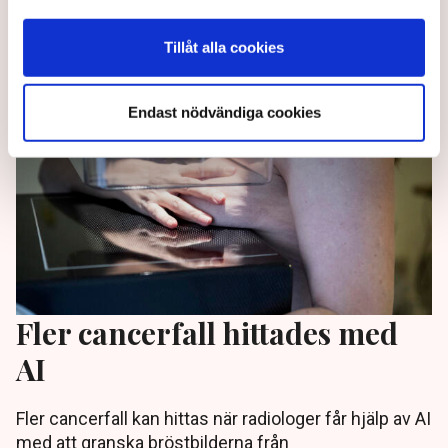
Dembrower till TN.
2 years ago |
Av: Gabriel Cardona Cervantes
Tillåt alla cookies
Endast nödvändiga cookies
Fler cancerfall hittades med
AI
Fler cancerfall kan hittas när radiologer får hjälp av AI
med att granska bröstbilderna från