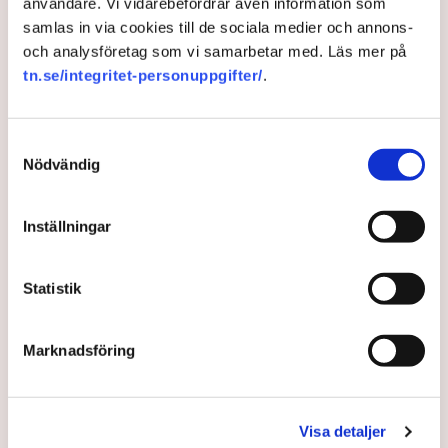
användare. Vi vidarebefordrar även information som
samlas in via cookies till de sociala medier och annons-
och analysföretag som vi samarbetar med. Läs mer på
tn.se/integritet-personuppgifter/
.
Samtyckesval
Nödvändig
Så upptäcks cancer med AI –
Inställningar
svenska företaget först i
världen
Statistik
Bröstcentrum på Capio S:t Görans Sjukhus är först i
Marknadsföring
världen att använda AI för att upptäcka cancer.
Resultatet: kortare köer och färre återkallelser av
friska kvinnor. ”Nu hittar vi fler cancrar än före
studien”, säger överläkare och bröstradiolog Karin
Visa detaljer