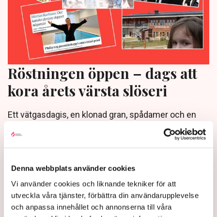
Röstningen öppen – dags att
kora årets värsta slöseri
Ett vätgasdagis, en klonad gran, spådamer och en
rosa sten – men också skattefinansierad extremism
och bistånd som har gått upp i rök. Nu har
Skattebetalarna presenterat kandidaterna till Årets
värsta slöseri 2024.
Denna webbplats använder cookies
1 year ago |
Av: Redaktionen
Vi använder cookies och liknande tekniker för att
utveckla våra tjänster, förbättra din användarupplevelse
och anpassa innehållet och annonserna till våra