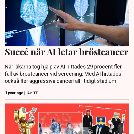
Succé när AI letar bröstcancer
När läkarna tog hjälp av AI hittades 29 procent fler
fall av bröstcancer vid screening. Med AI hittades
också fler aggressiva cancerfall i tidigt stadium.
1 year ago |
Av: TT