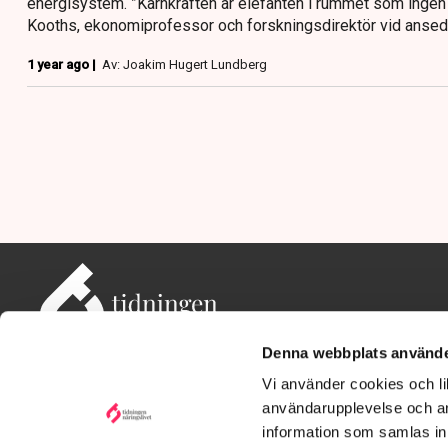
energisystem. ”Kärnkraften är elefanten i rummet som ingen v
Kooths, ekonomiprofessor och forskningsdirektör vid ansedda
1 year ago |
Av: Joakim Hugert Lundberg
Denna webbplats använde
Vi använder cookies och lik
användarupplevelse och an
information som samlas in 
Adress: Tidningen Näringslivet, 114 82 Stockholm