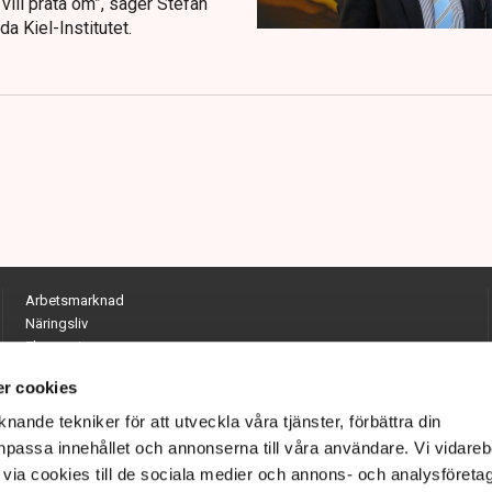
ill prata om”, säger Stefan
 Kiel-Institutet.
Arbetsmarknad
Näringsliv
Ekonomi
Entreprenörskap
r cookies
Opinion
Hållbarhet
nande tekniker för att utveckla våra tjänster, förbättra din
Utrikes
passa innehållet och annonserna till våra användare. Vi vidareb
Krönikor
via cookies till de sociala medier och annons- och analysföreta
Quiz