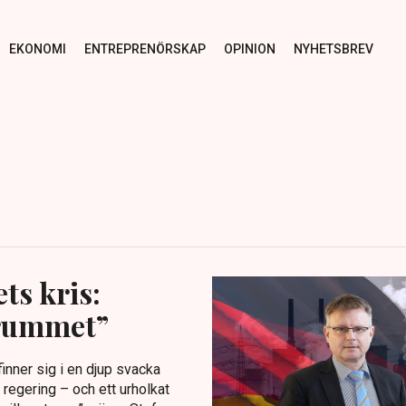
EKONOMI
ENTREPRENÖRSKAP
OPINION
NYHETSBREV
ts kris:
 rummet”
inner sig i en djup svacka
 regering – och ett urholkat