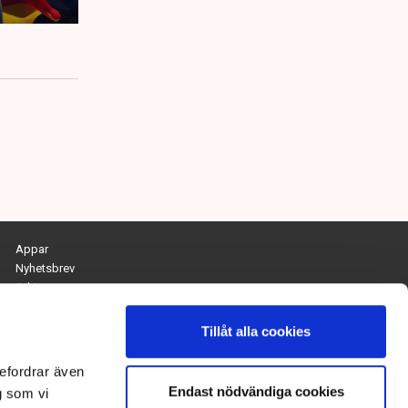
Appar
Nyhetsbrev
Arkiv
Kontakta redaktionen
Personuppgifts- och cookiepolicy
Tillåt alla cookies
Om Tidningen Näringslivet
efordrar även
Endast nödvändiga cookies
Chefredaktör och ansvarig utgivare:
g som vi
Anna Dalqvist