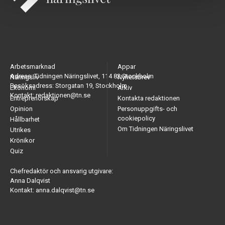
Arbetsmarknad
Appar
Adress: Tidningen Näringslivet, 114 82 Stockholm
Näringsliv
Nyhetsbrev
Besöksadress: Storgatan 19, Stockholm
Ekonomi
Arkiv
Kontakt: redaktionen@tn.se
Entreprenörskap
Kontakta redaktionen
Opinion
Personuppgifts- och
cookiepolicy
Hållbarhet
Om Tidningen Näringslivet
Utrikes
Krönikor
Quiz
Chefredaktör och ansvarig utgivare:
Anna Dalqvist
Kontakt: anna.dalqvist@tn.se