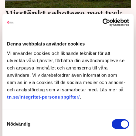
Misstänkt sabotage mot tysk
gasledning
Tysklands federala åklagarmyndighet utreder
Denna webbplats använder cookies
misstänkt sabotage mot en gasledning som byggs i
Vi använder cookies och liknande tekniker för att
norra Tyskland, rapporterar public service-bolaget
utveckla våra tjänster, förbättra din användarupplevelse
NDR.
och anpassa innehållet och annonserna till våra
2 years ago |
Av: TT
användare. Vi vidarebefordrar även information som
samlas in via cookies till de sociala medier och annons-
och analysföretag som vi samarbetar med. Läs mer på
tn.se/integritet-personuppgifter/
.
Samtyckesval
Nödvändig