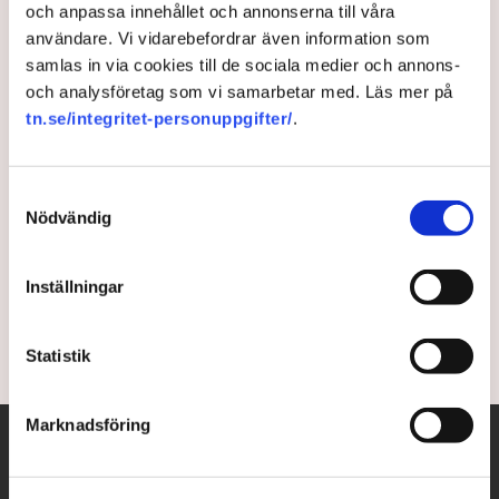
och anpassa innehållet och annonserna till våra
Svenska industrijättar larmar
användare. Vi vidarebefordrar även information som
samlas in via cookies till de sociala medier och annons-
om ny materialkris – ”Aldrig
och analysföretag som vi samarbetar med. Läs mer på
sett något liknande”
tn.se/integritet-personuppgifter/
.
Halva ledningen jobbar dag och natt med
Samtyckesval
materialförsörjningen istället för att utveckla
Nödvändig
företaget, förklarar Helge Steg, vd på Arta Plast. Det
handlar om att överleva här och nu. ”Den som skriker
Inställningar
mest får material”, säger han till TN.
4 years ago |
Av: Henrik Svidén
Statistik
Marknadsföring