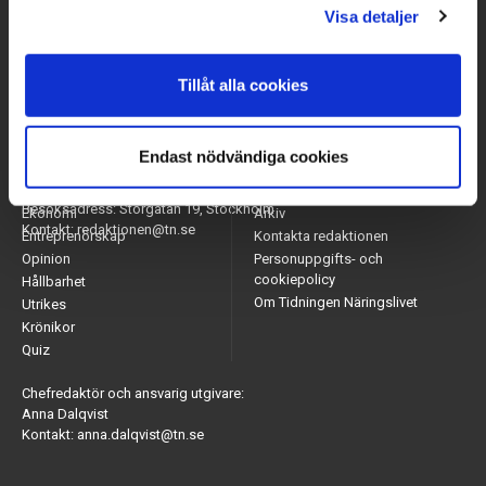
Visa detaljer
Tillåt alla cookies
Endast nödvändiga cookies
Arbetsmarknad
Appar
Adress: Tidningen Näringslivet, 114 82 Stockholm
Näringsliv
Nyhetsbrev
Besöksadress: Storgatan 19, Stockholm
Ekonomi
Arkiv
Kontakt: redaktionen@tn.se
Entreprenörskap
Kontakta redaktionen
Opinion
Personuppgifts- och
cookiepolicy
Hållbarhet
Om Tidningen Näringslivet
Utrikes
Krönikor
Quiz
Chefredaktör och ansvarig utgivare:
Anna Dalqvist
Kontakt: anna.dalqvist@tn.se