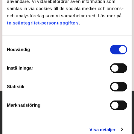
användare. Vi vidarebefordrar även information som
samlas in via cookies till de sociala medier och annons-
Expertens varning: Ödesval
och analysföretag som vi samarbetar med. Läs mer på
för USA:s demokrati
tn.se/integritet-personuppgifter/
.
Trumplojala politiker vill se till att de får sista ordet
Samtyckesval
om resultaten i nästa presidentval. Detta kan bli
Nödvändig
verklighet i flera delstater efter tisdagens
mellanårsval.
Inställningar
3 years ago |
Av: TT
Statistik
Marknadsföring
Visa detaljer