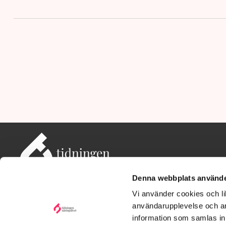
Denna webbplats använde
Vi använder cookies och lik
användarupplevelse och an
information som samlas in 
Adress: Tidningen Näringslivet, 114 82 Stockholm