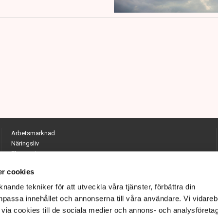
Arbetsmarknad
Näringsliv
Ekonomi
Entreprenörskap
r cookies
Opinion
Hållbarhet
nande tekniker för att utveckla våra tjänster, förbättra din
Utrikes
passa innehållet och annonserna till våra användare. Vi vidareb
Krönikor
via cookies till de sociala medier och annons- och analysföreta
Quiz