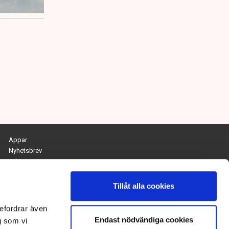
Appar
Nyhetsbrev
Arkiv
Kontakta redaktionen
Personuppgifts- och cookiepolicy
Tillåt alla cookies
Om Tidningen Näringslivet
efordrar även
Endast nödvändiga cookies
Chefredaktör och ansvarig utgivare:
g som vi
Anna Dalqvist